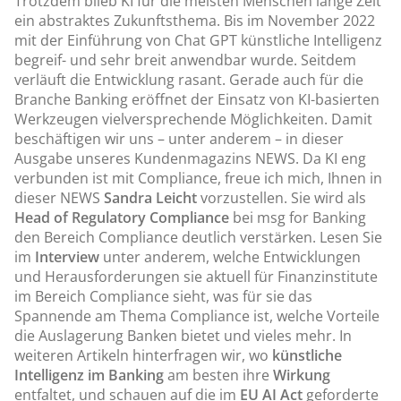
Trotzdem blieb KI für die meisten Menschen lange Zeit
ein abstraktes Zukunftsthema. Bis im November 2022
mit der Einführung von Chat GPT künstliche Intelligenz
begreif- und sehr breit anwendbar wurde. Seitdem
verläuft die Entwicklung rasant. Gerade auch für die
Branche Banking eröffnet der Einsatz von KI-basierten
Werkzeugen vielversprechende Möglichkeiten. Damit
beschäftigen wir uns – unter anderem – in dieser
Ausgabe unseres Kundenmagazins NEWS. Da KI eng
verbunden ist mit Compliance, freue ich mich, Ihnen in
dieser NEWS
Sandra Leicht
vorzustellen. Sie wird als
Head of Regulatory Compliance
bei msg for Banking
den Bereich Compliance deutlich verstärken. Lesen Sie
im
Interview
unter anderem, welche Entwicklungen
und Herausforderungen sie aktuell für Finanzinstitute
im Bereich Compliance sieht, was für sie das
Spannende am Thema Compliance ist, welche Vorteile
die Auslagerung Banken bietet und vieles mehr. In
weiteren Artikeln hinterfragen wir, wo
künstliche
Intelligenz im Banking
am besten ihre
Wirkung
entfaltet, und schauen auf die im
EU AI Act
geforderte