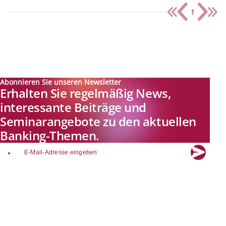
1
Abonnieren Sie unseren Newsletter
Erhalten Sie regelmäßig News,
interessante Beiträge und
Seminarangebote zu den aktuellen
Banking-Themen.
email
Explore new visions in banking.
Banking.Vision ist die Kommunikationsplattform der Zukunft zu
aktuellen Themen, Trends und Innovationen der Branche Banking. Mit
einer kostenlosen Registrierung profitieren Sie von exklusiven
Einblicken, hoher Branchenexpertise und dem fundierten Austausch mit
unseren Experten.