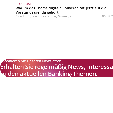
BLOGPOST
Warum das Thema digitale Souveränität jetzt auf die
Vorstandsagenda gehört
Cloud, Digitale Souveränität, Strategie
06.08.
Abonnieren Sie unseren Newsletter
Erhalten Sie regelmäßig News, interes
zu den aktuellen Banking-Themen.
Explore new visions in banking.
Banking.Vision ist die Kommunikationsplattform der Zukunft zu
aktuellen Themen, Trends und Innovationen der Branche Banking. 
einer kostenlosen Registrierung profitieren Sie von exklusiven
Einblicken, hoher Branchenexpertise und dem fundierten Austaus
mit unseren Experten.