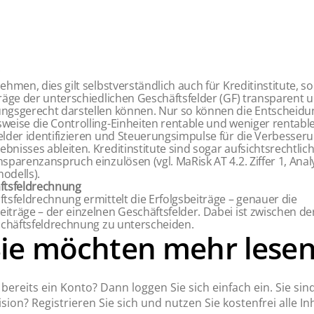
ehmen, dies gilt selbstverständlich auch für Kreditinstitute, so
träge der unterschiedlichen Geschäftsfelder (GF) transparent 
ngsgerecht darstellen können. Nur so können die Entscheidu
weise die Controlling-Einheiten rentable und weniger rentabl
elder identifizieren und Steuerungsimpulse für die Verbesser
nisses ableiten. Kreditinstitute sind sogar aufsichtsrechtlich
sparenzanspruch einzulösen (vgl. MaRisk AT 4.2. Ziffer 1, Anal
odells).
ftsfeldrechnung
tsfeldrechnung ermittelt die Erfolgsbeiträge – genauer die
iträge – der einzelnen Geschäftsfelder. Dabei ist zwischen de
eschäftsfeldrechnung zu unterscheiden.
Sie möchten mehr lesen
bereits ein Konto? Dann loggen Sie sich einfach ein. Sie sin
sion? Registrieren Sie sich und nutzen Sie kostenfrei alle Inh