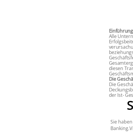
Einführung
Alle Untern
Erfolgsbei
verursachu
beziehungs
Geschäftsf
Gesamtergeb
diesen Tran
Geschäftsm
Die Geschä
Die Geschäf
Deckungsbe
der Ist- G
Sie haben 
Banking.Vi