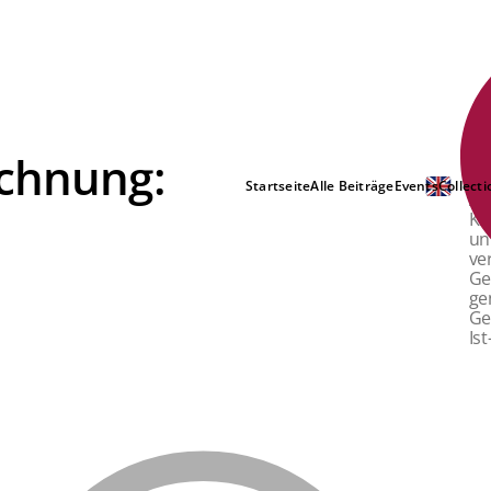
echnung:
NE
Startseite
Alle Beiträge
Events
Collecti
Al
Kr
un
ve
Ge
ge
Ge
Is