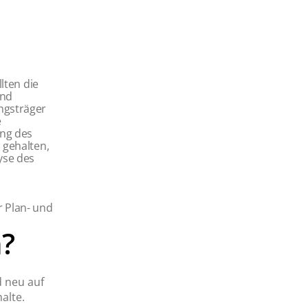
llten die
und
ngsträger
e
ung des
 gehalten,
yse des
r Plan- und
?
d neu auf
alte.