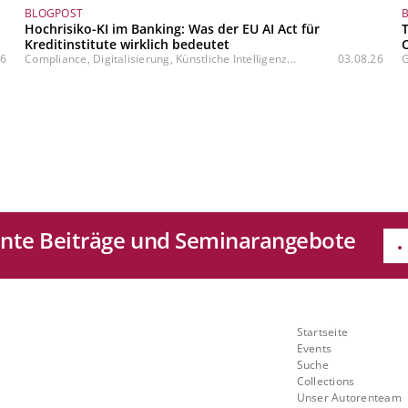
BLOGPOST
Hochrisiko-KI im Banking: Was der EU AI Act für
Kreditinstitute wirklich bedeutet
26
Compliance, Digitalisierung, Künstliche Intelligenz...
03.08.26
G
sante Beiträge und Seminarangebote
e
Quicklinks
Startseite
Mit
Events
Suche
ch
Collections
Unser Autorenteam