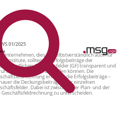
WS 01/2025
ons
Login
le Unternehmen, dies gilt selbstverständlich auch für
editinstitute, sollten die Erfolgsbeiträge der
terschiedlichen Geschäftsfelder (GF) transparent und
rursachungsgerecht darstellen können. Die
schäftsfeldrechnung ermittelt die Erfolgsbeiträge –
nauer die Deckungsbeiträge – der einzelnen
schäftsfelder. Dabei ist zwischen der Plan- und der
t- Geschäftsfeldrechnung zu unterscheiden.