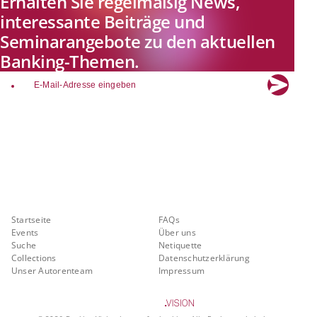
Erhalten Sie regelmäßig News,
interessante Beiträge und
Seminarangebote zu den aktuellen
Banking-Themen.
email
Explore new visions in banking.
Banking.Vision ist die Kommunikationsplattform der Zukunft zu
aktuellen Themen, Trends und Innovationen der Branche Banking. Mit
einer kostenlosen Registrierung profitieren Sie von exklusiven
Einblicken, hoher Branchenexpertise und dem fundierten Austausch mit
unseren Experten.
Quicklinks
Über Banking.Vision
Startseite
FAQs
Events
Über uns
Suche
Netiquette
Collections
Datenschutzerklärung
Unser Autorenteam
Impressum