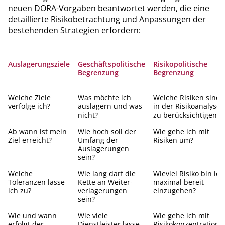
neuen DORA-Vorgaben beantwortet werden, die eine
detaillierte Risikobetrachtung und Anpassungen der
bestehenden Strategien erfordern:
Auslagerungsziele
Geschäftspolitische
Risikopolitische
Begrenzung
Begrenzung
Welche Ziele
Was möchte ich
Welche Risiken sind
verfolge ich?
auslagern und was
in der Risikoanalyse
nicht?
zu berücksichtigen?
Ab wann ist mein
Wie hoch soll der
Wie gehe ich mit
Ziel erreicht?
Umfang der
Risiken um?
Auslagerungen
sein?
Welche
Wie lang darf die
Wieviel Risiko bin ich
Toleranzen lasse
Kette an Weiter-
maximal bereit
ich zu?
verlagerungen
einzugehen?
sein?
Wie und wann
Wie viele
Wie gehe ich mit
erfolgt der
Dienstleister lasse
Risikokonzentratione