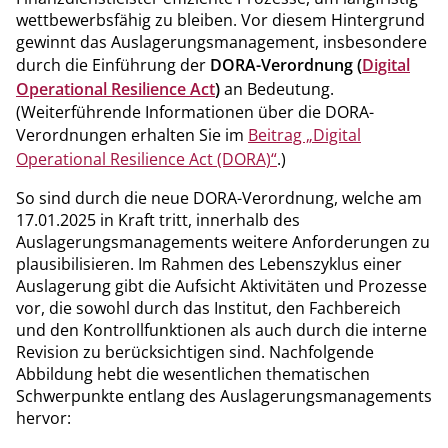
Institute, um regulatorische Spielräume einzuordnen sowie
wettbewerbsfähig zu bleiben. Vor diesem Hintergrund
die Sachkunde ihrer Gremien sicherzustellen.
gewinnt das Auslagerungsmanagement, insbesondere
durch die Einführung der
DORA-Verordnung (
Digital
Operational Resilience Act
)
an Bedeutung.
(Weiterführende Informationen über die DORA-
Verordnungen erhalten Sie im
Beitrag „Digital
Operational Resilience Act (DORA)“
.)
So sind durch die neue DORA-Verordnung, welche am
17.01.2025 in Kraft tritt, innerhalb des
Auslagerungsmanagements weitere Anforderungen zu
plausibilisieren. Im Rahmen des Lebenszyklus einer
Auslagerung gibt die Aufsicht Aktivitäten und Prozesse
vor, die sowohl durch das Institut, den Fachbereich
und den Kontrollfunktionen als auch durch die interne
Revision zu berücksichtigen sind. Nachfolgende
Abbildung hebt die wesentlichen thematischen
Schwerpunkte entlang des Auslagerungsmanagements
hervor: