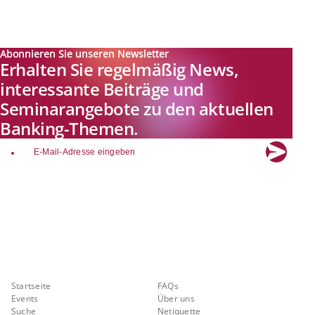
Abonnieren Sie unseren Newsletter
Erhalten Sie regelmäßig News,
interessante Beiträge und
Seminarangebote zu den aktuellen
Banking-Themen.
email
Explore new visions in banking.
Banking.Vision ist die Kommunikationsplattform der Zukunft zu
aktuellen Themen, Trends und Innovationen der Branche Banking. Mit
einer kostenlosen Registrierung profitieren Sie von exklusiven
Einblicken, hoher Branchenexpertise und dem fundierten Austausch mit
unseren Experten.
Quicklinks
Über Banking.Vision
Startseite
FAQs
Events
Über uns
Suche
Netiquette