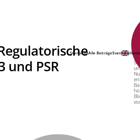
Regulatorische
Di
Startseite
Alle Beiträge
Events
Collecti
De
D3 und PSR
St
un
Nu
en
Ba
hö
Bl
vo