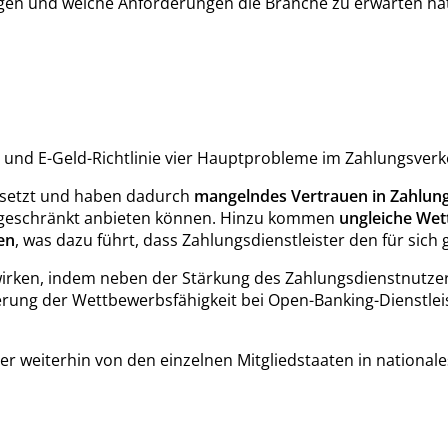
iegen und welche Anforderungen die Branche zu erwarten hat
2 und E-Geld-Richtlinie vier Hauptprobleme im Zahlungsver
gesetzt und haben dadurch
mangelndes Vertrauen in Zahlun
ingeschränkt anbieten können. Hinzu kommen
ungleiche We
en
, was dazu führt, dass Zahlungsdienstleister den für sich
irken, indem neben der Stärkung des Zahlungsdienstnutze
serung der Wettbewerbsfähigkeit bei Open-Banking-Dienstlei
er weiterhin von den einzelnen Mitgliedstaaten in national