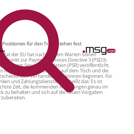
e Positionen für den Trilog stehen fest
ons
Login
r Rat der EU hat nach langem Warten seinen
andpunkt zur Payment Services Directive 3 (PSD3)
d Payment Services Regulation (PSR) veröffentlicht.
n liegen alle drei Positionen auf dem Tisch und die
tscheidenden Verhandlungen können beginnen. Für
nken und Zahlungsdienstleister heißt das: Es ist
chste Zeit, die kommenden Änderungen genau im
ick zu behalten und sich auf die neuen Vorgaben
rzubereiten.