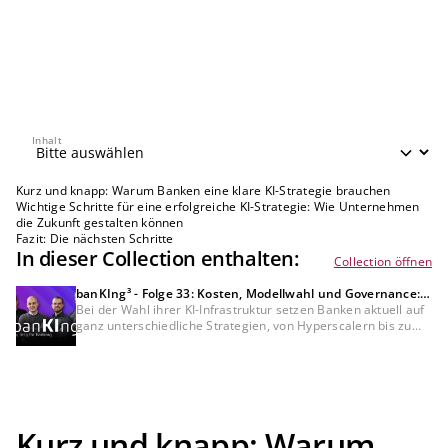
Inhalt
Inhalt
Kurz und knapp: Warum Banken eine klare KI-Strategie brauchen
Wichtige Schritte für eine erfolgreiche KI-Strategie: Wie Unternehmen
die Zukunft gestalten können
Fazit: Die nächsten Schritte
In dieser Collection enthalten:
Collection öffnen
banKIng³ - Folge 33: Kosten, Modellwahl und Governance:
Wie Banken ihre KI-Infrastruktur wählen
Bei der Wahl ihrer KI-Infrastruktur setzen Banken aktuell auf
ganz unterschiedliche Strategien, von Hyperscalern bis zu
souveränen Lösungen. In dieser Folge sprechen unsere KI-
Experten über die Hintergründe dieser Entscheidungen, ihre
ersten Erfahrungen mit Fable 5 und die wachsende
Erwartungshaltung der Kunden. Dazu ein Blick auf steigende
KI-Kosten und die Frage, wie Banken ihre Mitarbeitenden bei
der KI-Transformation mitnehmen.
Kurz und knapp: Warum