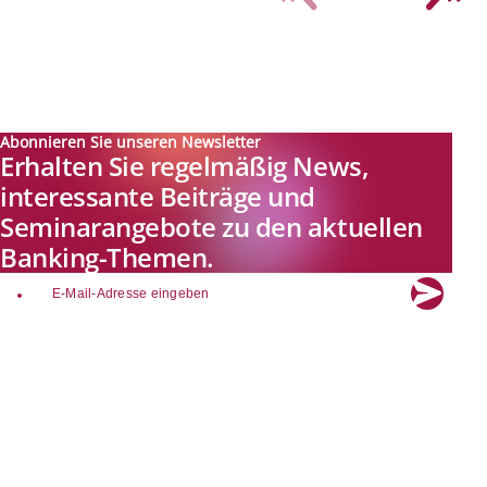
Abonnieren Sie unseren Newsletter
Erhalten Sie regelmäßig News,
interessante Beiträge und
Seminarangebote zu den aktuellen
Banking-Themen.
email
Explore new visions in banking.
Banking.Vision ist die Kommunikationsplattform der Zukunft zu
aktuellen Themen, Trends und Innovationen der Branche Banking. Mit
einer kostenlosen Registrierung profitieren Sie von exklusiven
Einblicken, hoher Branchenexpertise und dem fundierten Austausch mit
unseren Experten.
Quicklinks
Über Banking.Vision