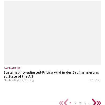
FACHARTIKEL
Sustainability-adjusted-Pricing wird in der Baufinanzierung
zu State of the Art
Nachhaltigkeit, Pricing
22.07.26
1
2
3
4
5