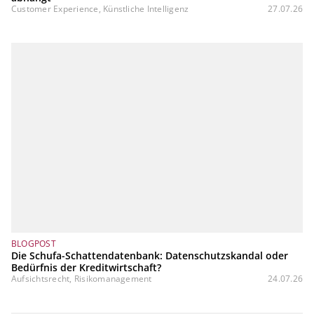
Customer Experience, Künstliche Intelligenz
27.07.26
BLOGPOST
Die Schufa-Schattendatenbank: Datenschutzskandal oder
Bedürfnis der Kreditwirtschaft?
Aufsichtsrecht, Risikomanagement
24.07.26