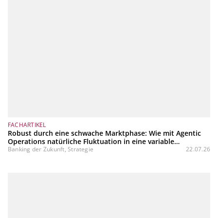
FACHARTIKEL
Robust durch eine schwache Marktphase: Wie mit Agentic
Operations natürliche Fluktuation in eine variable
Kostenstruktur transformiert werden kann
Banking der Zukunft, Strategie
22.07.26