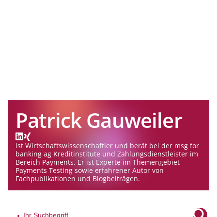
Patrick Gauweiler
ist Wirtschaftswissenschaftler und berät bei der msg for
banking ag Kreditinstitute und Zahlungsdienstleister im
Bereich Payments. Er ist Experte im Themengebiet
Payments Testing sowie erfahrener Autor von
Fachpublikationen und Blogbeiträgen.