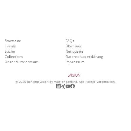
Banking.Vision ist die Kommunikationsplattform der Zukunft zu
aktuellen Themen, Trends und Innovationen der Branche Banking. Mit
einer kostenlosen Registrierung profitieren Sie von exklusiven
Einblicken, hoher Branchenexpertise und dem fundierten Austausch mit
unseren Experten.
Quicklinks
Über Banking.Vision
Startseite
FAQs
Events
Über uns
Suche
Netiquette
Collections
Datenschutzerklärung
Unser Autorenteam
Impressum
©
2026
Banking.Vision by msg for banking. Alle Rechte vorbehalten.