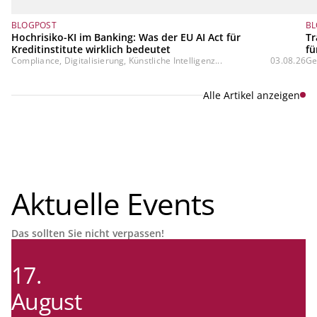
BLOGPOST
BL
Hochrisiko-KI im Banking: Was der EU AI Act für
Tr
Kreditinstitute wirklich bedeutet
fü
Compliance, Digitalisierung, Künstliche Intelligenz...
03.08.26
Ge
Alle Artikel anzeigen
Aktuelle Events
Das sollten Sie nicht verpassen!
17.
August