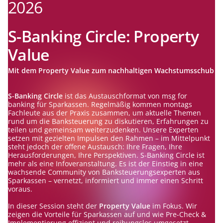
2026
S-Banking Circle: Property
Value
Mit dem Property Value zum nachhaltigen Wachstumsschub
S-Banking Circle
ist das Austauschformat von msg for
banking für Sparkassen. Regelmäßig kommen montags
Fachleute aus der Praxis zusammen, um aktuelle Themen
rund um die Banksteuerung zu diskutieren, Erfahrungen zu
teilen und gemeinsam weiterzudenken. Unsere Experten
setzen mit gezielten Impulsen den Rahmen – im Mittelpunkt
steht jedoch der offene Austausch: Ihre Fragen, Ihre
Herausforderungen, Ihre Perspektiven. S-Banking Circle ist
mehr als eine Infoveranstaltung. Es ist der Einstieg in eine
wachsende Community von Banksteuerungsexperten aus
Sparkassen – vernetzt, informiert und immer einen Schritt
voraus.
In dieser Session steht der
Property Value
im Fokus. Wir
zeigen die Vorteile für Sparkassen auf und wie Pre-Check &
Implementierung effizient und reibungslos umgesetzt