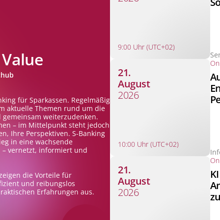
S
9:00 Uhr (UTC+02)
 Value
Se
Onl
21.
Au
chub
August
En
2026
Pe
nking für Sparkassen. Regelmäßig
m aktuelle Themen rund um die
nd gemeinsam weiterzudenken.
en – im Mittelpunkt steht jedoch
n, Ihre Perspektiven. S-Banking
stieg in eine wachsende
10:00 Uhr (UTC+02)
 vernetzt, informiert und
In
Onl
21.
KI
eigen die Vorteile für
August
An
izient und reibungslos
2026
raktischen Erfahrungen aus.
zu