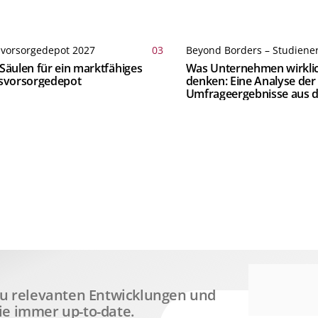
svorsorgedepot 2027
03
Beyond Borders – Studiene
Säulen für ein marktfähiges
Was Unternehmen wirkli
rsvorsorgedepot
denken: Eine Analyse der
Umfrageergebnisse aus d
 zu relevanten Entwicklungen und
ie immer up-to-date.