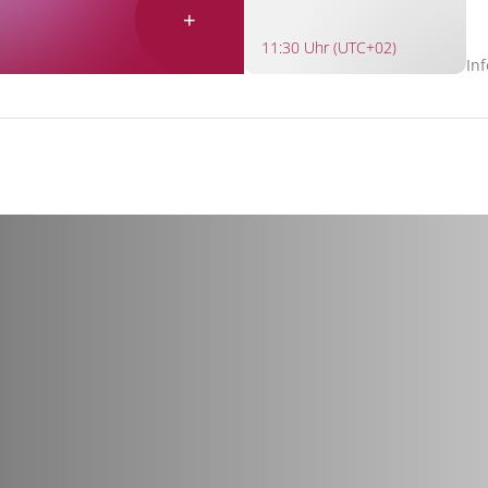
+
11:30 Uhr (UTC+02)
In