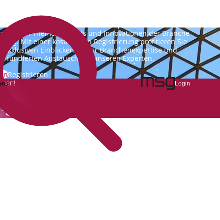
nking.Vision ist die Kommunikationsplattform der Zukunft
 aktuellen Themen, Trends und Innovationen der Branche
king. Mit einer kostenlosen Registrierung profitieren Sie
n exklusiven Einblicken, hoher Branchenexpertise und
m fundierten Austausch mit unseren Experten.
gin
Registrieren
emen!
ons
Login
ng