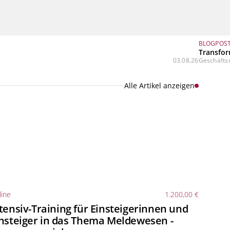
BLOGPOS
Transfor
03.08.26
Geschäftsm
Alle Artikel anzeigen
ine
1.200,00 €
tensiv-Training für Einsteigerinnen und
nsteiger in das Thema Meldewesen -