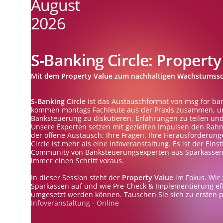
August
2026
S-Banking Circle: Property
Mit dem Property Value zum nachhaltigen Wachstumss
S-Banking Circle
ist das Austauschformat von msg for ba
kommen montags Fachleute aus der Praxis zusammen, u
Banksteuerung zu diskutieren, Erfahrungen zu teilen u
Unsere Experten setzen mit gezielten Impulsen den Rahm
der offene Austausch: Ihre Fragen, Ihre Herausforderunge
Circle ist mehr als eine Infoveranstaltung. Es ist der Ein
Community von Banksteuerungsexperten aus Sparkassen –
immer einen Schritt voraus.
In dieser Session steht der
Property Value
im Fokus. Wir z
Sparkassen auf und wie Pre-Check & Implementierung eff
umgesetzt werden können. Tauschen Sie sich zu ersten p
Infoveranstaltung - Online