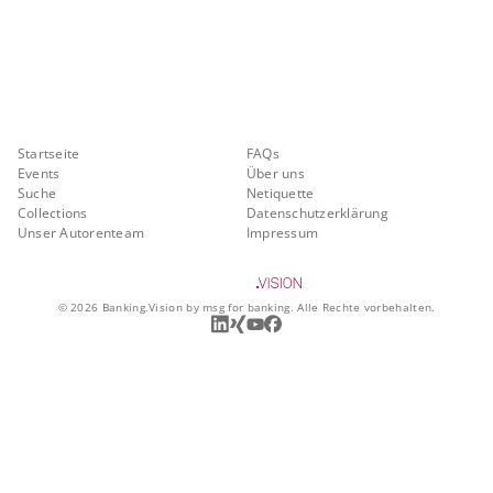
Banking.Vision ist die Kommunikationsplattform der Zukunft zu
aktuellen Themen, Trends und Innovationen der Branche Banking. Mit
einer kostenlosen Registrierung profitieren Sie von exklusiven
Einblicken, hoher Branchenexpertise und dem fundierten Austausch mit
unseren Experten.
Quicklinks
Über Banking.Vision
Startseite
FAQs
Events
Über uns
Suche
Netiquette
Collections
Datenschutzerklärung
Unser Autorenteam
Impressum
©
2026
Banking.Vision by msg for banking. Alle Rechte vorbehalten.