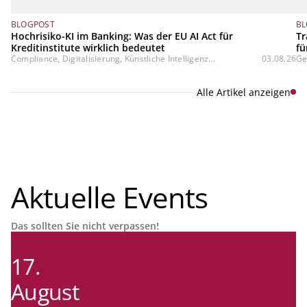
BLOGPOST
BL
Hochrisiko-KI im Banking: Was der EU AI Act für
Tr
Kreditinstitute wirklich bedeutet
fü
Compliance, Digitalisierung, Künstliche Intelligenz...
03.08.26
Ge
Alle Artikel anzeigen
Aktuelle Events
Das sollten Sie nicht verpassen!
17.
August