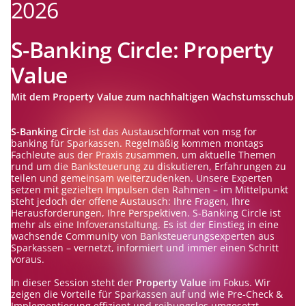
2026
S-Banking Circle: Property
Value
Mit dem Property Value zum nachhaltigen Wachstumsschub
S-Banking Circle
ist das Austauschformat von msg for
banking für Sparkassen. Regelmäßig kommen montags
Fachleute aus der Praxis zusammen, um aktuelle Themen
rund um die Banksteuerung zu diskutieren, Erfahrungen zu
teilen und gemeinsam weiterzudenken. Unsere Experten
setzen mit gezielten Impulsen den Rahmen – im Mittelpunkt
steht jedoch der offene Austausch: Ihre Fragen, Ihre
Herausforderungen, Ihre Perspektiven. S-Banking Circle ist
mehr als eine Infoveranstaltung. Es ist der Einstieg in eine
wachsende Community von Banksteuerungsexperten aus
Sparkassen – vernetzt, informiert und immer einen Schritt
voraus.
In dieser Session steht der
Property Value
im Fokus. Wir
zeigen die Vorteile für Sparkassen auf und wie Pre-Check &
Implementierung effizient und reibungslos umgesetzt