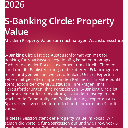
2026
S-Banking Circle: Property
Value
Mit dem Property Value zum nachhaltigen Wachstumsschub
S-Banking Circle
ist das Austauschformat von msg for
banking für Sparkassen. Regelmäßig kommen montags
Fachleute aus der Praxis zusammen, um aktuelle Themen
rund um die Banksteuerung zu diskutieren, Erfahrungen zu
teilen und gemeinsam weiterzudenken. Unsere Experten
setzen mit gezielten Impulsen den Rahmen – im Mittelpunkt
steht jedoch der offene Austausch: Ihre Fragen, Ihre
Herausforderungen, Ihre Perspektiven. S-Banking Circle ist
mehr als eine Infoveranstaltung. Es ist der Einstieg in eine
wachsende Community von Banksteuerungsexperten aus
Sparkassen – vernetzt, informiert und immer einen Schritt
voraus.
In dieser Session steht der
Property Value
im Fokus. Wir
zeigen die Vorteile für Sparkassen auf und wie Pre-Check &
Implementierung effizient und reibungslos umgesetzt