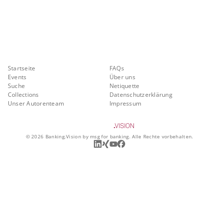
Banking.Vision ist die Kommunikationsplattform der Zukunft zu
aktuellen Themen, Trends und Innovationen der Branche Banking. Mit
einer kostenlosen Registrierung profitieren Sie von exklusiven
Einblicken, hoher Branchenexpertise und dem fundierten Austausch mit
unseren Experten.
Quicklinks
Über Banking.Vision
Startseite
FAQs
Events
Über uns
Suche
Netiquette
Collections
Datenschutzerklärung
Unser Autorenteam
Impressum
©
2026
Banking.Vision by msg for banking. Alle Rechte vorbehalten.