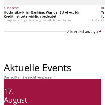
BLOGPOST
BL
Hochrisiko-KI im Banking: Was der EU AI Act für
Tr
Kreditinstitute wirklich bedeutet
fü
Compliance, Digitalisierung, Künstliche Intelligenz...
03.08.26
Ge
Alle Artikel anzeigen
Aktuelle Events
Das sollten Sie nicht verpassen!
17.
August