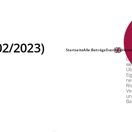
02/2023)
Kr
… 
Startseite
Alle Beiträge
Events
Collecti
De
we
Üb
Ei
ne
Ri
Ve
un
Ba