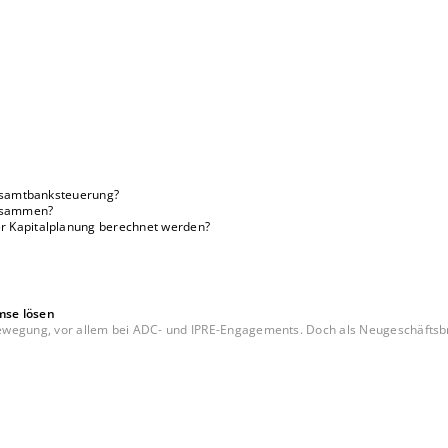
 Gesamtbanksteuerung?
zusammen?
er Kapitalplanung berechnet werden?
mse lösen
wegung, vor allem bei ADC- und IPRE-Engagements. Doch als Neugeschäftsbrem