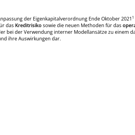
1
r Anpassung der Eigenkapitalverordnung Ende Oktober 2021
ür das
Kreditrisiko
sowie die neuen Methoden für das
opera
der bei der Verwendung interner Modellansätze zu einem daue
nd ihre Auswirkungen dar.