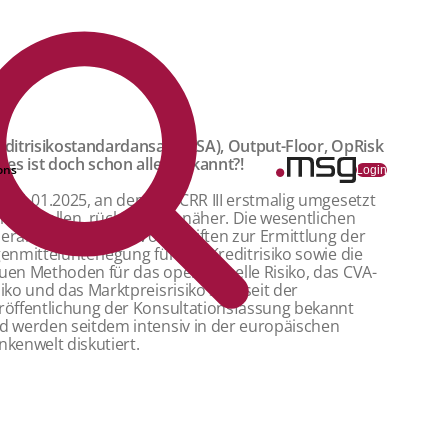
editrisikostandardansatz (KSA), Output-Floor, OpRisk
– es ist doch schon alles bekannt?!
ons
Login
r 01.01.2025, an dem die CRR III erstmalig umgesetzt
rden sollen, rückt immer näher. Die wesentlichen
erarbeitungen der Vorschriften zur Ermittlung der
genmittelunterlegung für das Kreditrisiko sowie die
uen Methoden für das operationelle Risiko, das CVA-
siko und das Marktpreisrisiko sind seit der
röffentlichung der Konsultationsfassung bekannt
d werden seitdem intensiv in der europäischen
nkenwelt diskutiert.