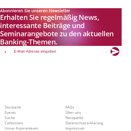
Abonnieren Sie unseren Newsletter
Erhalten Sie regelmäßig News,
interessante Beiträge und
Seminarangebote zu den aktuellen
Banking-Themen.
email
Explore new visions in banking.
Banking.Vision ist die Kommunikationsplattform der Zukunft zu
aktuellen Themen, Trends und Innovationen der Branche Banking. Mit
einer kostenlosen Registrierung profitieren Sie von exklusiven
Einblicken, hoher Branchenexpertise und dem fundierten Austausch mit
unseren Experten.
Quicklinks
Über Banking.Vision
Startseite
FAQs
Events
Über uns
Suche
Netiquette
Collections
Datenschutzerklärung
Unser Autorenteam
Impressum