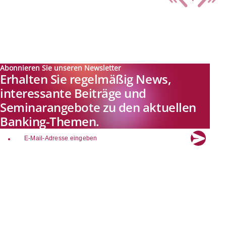
Abonnieren Sie unseren Newsletter
Erhalten Sie regelmäßig News,
interessante Beiträge und
Seminarangebote zu den aktuellen
Banking-Themen.
email
Explore new visions in banking.
Banking.Vision ist die Kommunikationsplattform der Zukunft zu
aktuellen Themen, Trends und Innovationen der Branche Banking. Mit
einer kostenlosen Registrierung profitieren Sie von exklusiven
Einblicken, hoher Branchenexpertise und dem fundierten Austausch mit
unseren Experten.
Quicklinks
Über Banking.Vision