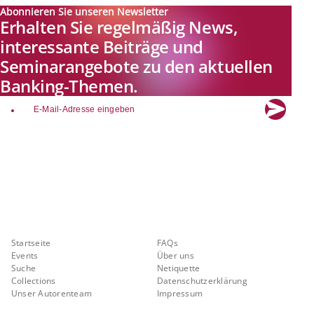
Abonnieren Sie unseren Newsletter
Erhalten Sie regelmäßig News,
interessante Beiträge und
Seminarangebote zu den aktuellen
Banking-Themen.
email
Explore new visions in banking.
Banking.Vision ist die Kommunikationsplattform der Zukunft zu
aktuellen Themen, Trends und Innovationen der Branche Banking. Mit
einer kostenlosen Registrierung profitieren Sie von exklusiven
Einblicken, hoher Branchenexpertise und dem fundierten Austausch mit
unseren Experten.
Quicklinks
Über Banking.Vision
Startseite
FAQs
Events
Über uns
Suche
Netiquette
Collections
Datenschutzerklärung
Unser Autorenteam
Impressum