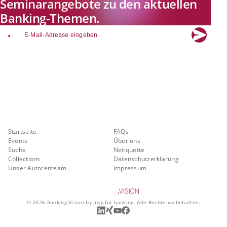
Seminarangebote zu den aktuellen
Banking-Themen.
email
Explore new visions in banking.
Banking.Vision ist die Kommunikationsplattform der Zukunft zu
aktuellen Themen, Trends und Innovationen der Branche Banking. Mit
einer kostenlosen Registrierung profitieren Sie von exklusiven
Einblicken, hoher Branchenexpertise und dem fundierten Austausch mit
unseren Experten.
Quicklinks
Über Banking.Vision
Startseite
FAQs
Events
Über uns
Suche
Netiquette
Collections
Datenschutzerklärung
Unser Autorenteam
Impressum
©
2026
Banking.Vision by msg for banking. Alle Rechte vorbehalten.