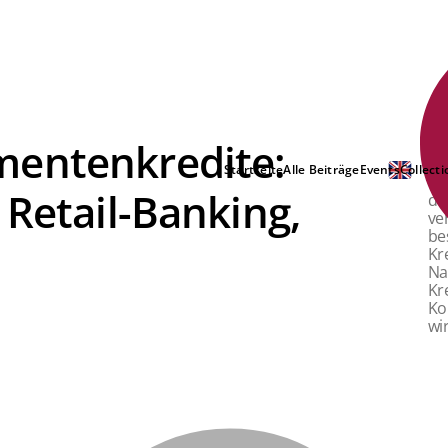
mentenkredite:
NE
Startseite
Alle Beiträge
Events
Collecti
Na
 Retail-Banking,
de
ve
be
Kr
Na
Kr
Ko
wi