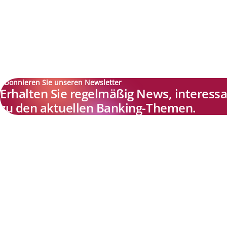
Abonnieren Sie unseren Newsletter
Erhalten Sie regelmäßig News, interes
zu den aktuellen Banking-Themen.
Explore new visions in banking.
Banking.Vision ist die Kommunikationsplattform der Zukunft zu
aktuellen Themen, Trends und Innovationen der Branche Banking. 
einer kostenlosen Registrierung profitieren Sie von exklusiven
Einblicken, hoher Branchenexpertise und dem fundierten Austaus
mit unseren Experten.