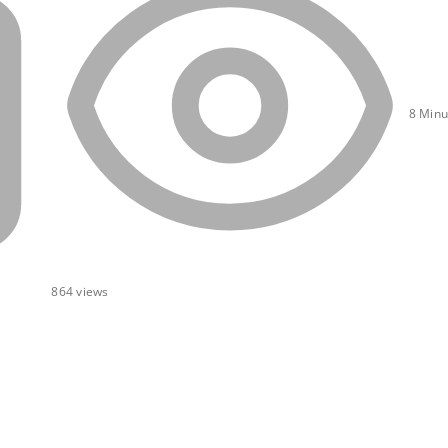
8 Minu
864
views