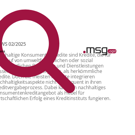
WS 02/2025
ons
Login
chhaltige Konsumentenkredite sind Kredite, die für
n Kauf von umweltfreundlichen oder sozial
rantwortlichen Produkten und Dienstleistungen
ssere Konditionen vergeben, als herkömmliche
edite. Doch die meisten Institute integrieren
chhaltigkeitsaspekte nicht konsequent in ihren
editvergabeprozess. Dabei kann ein nachhaltiges
nsumentenkreditangebot als Hebel für
rtschaftlichen Erfolg eines Kreditinstituts fungieren.