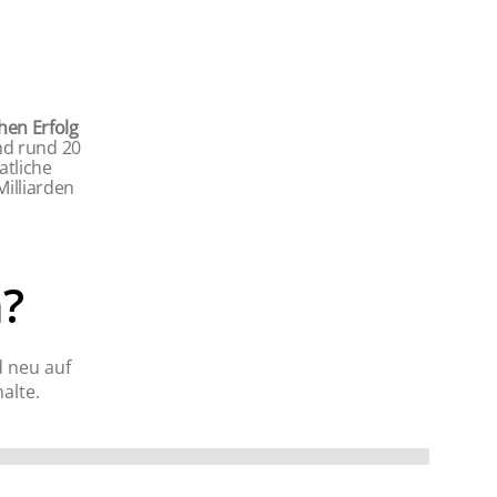
hen Erfolg
and rund 20
tliche
Milliarden
?
d neu auf
alte.