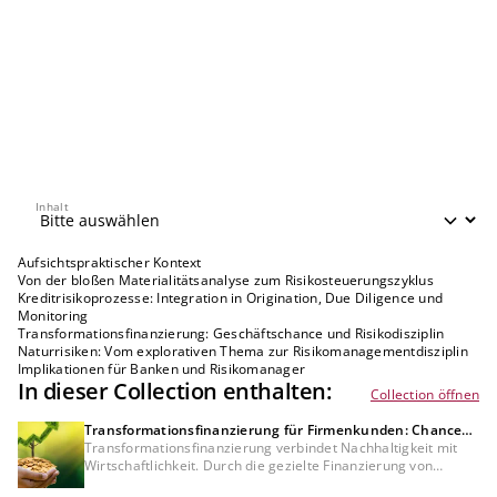
Inhalt
Inhalt
Aufsichtspraktischer Kontext
Von der bloßen Materialitätsanalyse zum Risikosteuerungszyklus
Kreditrisikoprozesse: Integration in Origination, Due Diligence und
Monitoring
Transformationsfinanzierung: Geschäftschance und Risikodisziplin
Naturrisiken: Vom explorativen Thema zur Risikomanagementdisziplin
Implikationen für Banken und Risikomanager
In dieser Collection enthalten:
Collection öffnen
Transformationsfinanzierung für Firmenkunden: Chancen
für Kreditinstitute und Unternehmen
Transformationsfinanzierung verbindet Nachhaltigkeit mit
Wirtschaftlichkeit. Durch die gezielte Finanzierung von
Projekten in Energieeffizienz und erneuerbaren Energien