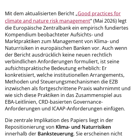
erschließen Kreditinstitute neues Geschäftspotenzial im
Mittelstand – und senken gleichzeitig Ausfallrisiken sowie
finanzierte Emissionen in ihrem Kreditportfolio.
Mit dem aktualisierten Bericht „
Good practices for
climate and nature risk management
“ (Mai 2026) legt
die Europäische Zentralbank ein empirisch fundiertes
Kompendium beobachteter Aufsichts- und
Marktpraktiken zum Management von Klima- und
Naturrisiken in europäischen Banken vor. Auch wenn
der Bericht ausdrücklich keine neuen rechtlich
verbindlichen Anforderungen formuliert, ist seine
aufsichtspraktische Bedeutung erheblich: Er
konkretisiert, welche institutionellen Arrangements,
Methoden und Steuerungsmechanismen die EZB
inzwischen als fortgeschrittene Praxis wahrnimmt und
wie sich diese Praktiken in das Zusammenspiel aus
EBA-Leitlinien, CRD-basierten Governance-
Anforderungen und ICAAP-Anforderungen einfügen.
Die zentrale Implikation des Papiers liegt in der
Repositionierung von
Klima- und Naturrisiken
innerhalb der
Banksteuerung
. Sie erscheinen nicht