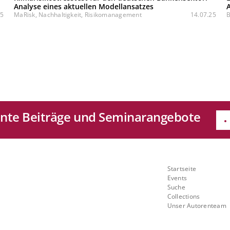
Analyse eines aktuellen Modellansatzes
A
25
MaRisk, Nachhaltigkeit, Risikomanagement
14.07.25
B
sante Beiträge und Seminarangebote
e
Quicklinks
Startseite
Mit
Events
Suche
ch
Collections
Unser Autorenteam