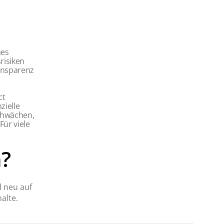
nes
risiken
ansparenz
ct
zielle
chwächen,
ür viele
?
d neu auf
alte.