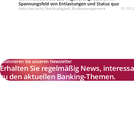
Spannungsfeld von Entlastungen und Status quo
Aufsichtsrecht, Nachhaltigkeit, Risikomanagement
01.10.
Abonnieren Sie unseren Newsletter
Erhalten Sie regelmäßig News, interes
zu den aktuellen Banking-Themen.
Explore new visions in banking.
Banking.Vision ist die Kommunikationsplattform der Zukunft zu
aktuellen Themen, Trends und Innovationen der Branche Banking. 
einer kostenlosen Registrierung profitieren Sie von exklusiven
Einblicken, hoher Branchenexpertise und dem fundierten Austaus
mit unseren Experten.