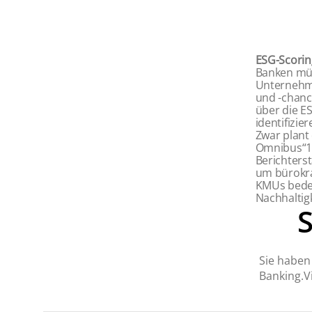
ESG-Scorin
Banken müss
Unternehme
und -chanc
über die E
identifizie
Zwar plant
Omnibus“
1
Bericht­er
um bürokra
KMUs bedeu
Nachhaltig
Sie haben 
Banking.Vi