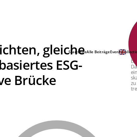
ichten, gleiche
NE
Startseite
Alle Beiträge
Events
Collecti
Ei
-basiertes ESG-
ba
Da
ei
ive Brücke
sk
zu
tre