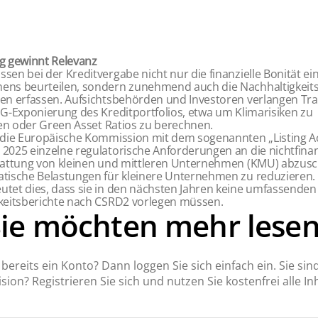
g gewinnt Relevanz
en bei der Kreditvergabe nicht nur die finanzielle Bonität ei
ns beurteilen, sondern zunehmend auch die Nachhaltigkeits
en erfassen. Aufsichtsbehörden und Investoren verlangen Tr
SG-Exponierung des Kreditportfolios, etwa um Klimarisiken zu
ren oder Green Asset Ratios zu berechnen.
 die Europäische Kommission mit dem sogenann­ten „Listing A
2025 einzelne regula­torische Anforderungen an die nichtfinan
stattung von kleinen und mittleren Unternehmen (KMU) abzus
tische Belastungen für kleinere Unternehmen zu reduzieren. F
tet dies, dass sie in den nächsten Jahren keine umfassenden
keitsberichte nach CSRD
2
vorlegen müssen.
Sie möchten mehr lesen
bereits ein Konto? Dann loggen Sie sich einfach ein. Sie sin
sion? Registrieren Sie sich und nutzen Sie kostenfrei alle Inh