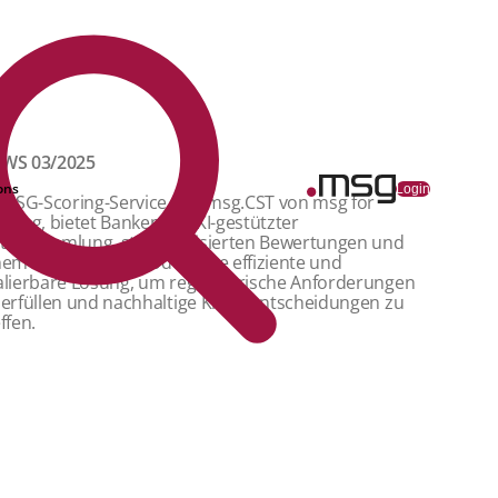
WS 03/2025
ons
Login
n ESG-Scoring-Service, wie msg.CST von msg for
nking, bietet Banken mit KI-gestützter
tensammlung, standardisierten Bewertungen und
nem Pay-per-Use-Modell eine effiziente und
alierbare Lösung, um regulatorische Anforderungen
 erfüllen und nachhaltige Kreditentscheidungen zu
ffen.