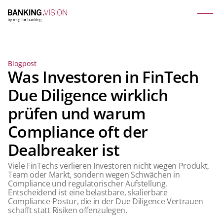
Blogpost
Was Investoren in FinTech
Due Diligence wirklich
prüfen und warum
Compliance oft der
Dealbreaker ist
Viele FinTechs verlieren Investoren nicht wegen Produkt,
Team oder Markt, sondern wegen Schwächen in
Compliance und regulatorischer Aufstellung.
Entscheidend ist eine belastbare, skalierbare
Compliance-Postur, die in der Due Diligence Vertrauen
schafft statt Risiken offenzulegen.