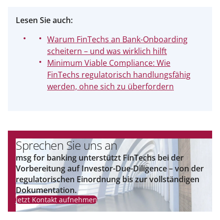
Lesen Sie auch
:
Warum FinTechs an Bank-Onboarding
scheitern – und was wirklich hilft
Minimum Viable Compliance: Wie
FinTechs regulatorisch handlungsfähig
werden, ohne sich zu überfordern
Sprechen Sie uns an
msg for banking unterstützt FinTechs bei der
Vorbereitung auf Investor-Due-Diligence – von der
regulatorischen Einordnung bis zur vollständigen
Dokumentation.
Jetzt Kontakt aufnehmen