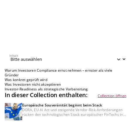
Inhalt
Inhalt
Warum Investoren Compliance ernst nehmen – ernster als viele
Gründer
Was konkret geprüft wird
Was Investoren nicht akzeptieren
Investor-Readiness als strategische Vorbereitung
In dieser Collection enthalten:
Collection öffnen
Europäische Souveränität beginnt beim Stack
DORA, EU AI Act und steigende Vendor-Risk-Anforderungen
rücken den technologischen Stack europäischer FinTechs in
den Fokus institutioneller Prüfungen. Entscheidend wird, ob
Infrastruktur-, Daten- und KI-Abhängigkeiten
governancefähig, auditierbar und resilient aufgebaut sind.