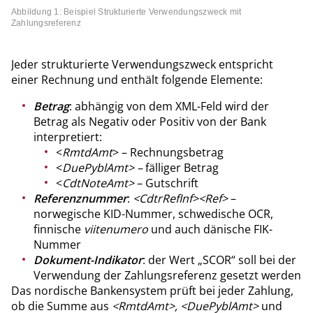
Abbildung 1: Beispiel Strukturierte Verwendungszweck mit
Zahlungsreferenz
Jeder strukturierte Verwendungszweck entspricht
einer Rechnung und enthält folgende Elemente:
Betrag
: abhängig von dem XML-Feld wird der
Betrag als Negativ oder Positiv von der Bank
interpretiert:
<
RmtdAmt
> – Rechnungsbetrag
<
DuePyblAmt> –
fälliger Betrag
<
CdtNoteAmt>
– Gutschrift
Referenznummer
:
<CdtrRefInf><Ref>
–
norwegische KID-Nummer, schwedische OCR,
finnische
viitenumero
und auch dänische FIK-
Nummer
Dokument-Indikator
: der Wert „SCOR“ soll bei der
Verwendung der Zahlungsreferenz gesetzt werden
Das nordische Bankensystem prüft bei jeder Zahlung,
ob die Summe aus
<RmtdAmt>, <DuePyblAmt>
und