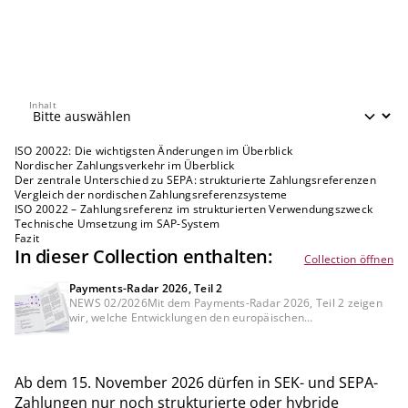
Inhalt
Inhalt
ISO 20022: Die wichtigsten Änderungen im Überblick
Nordischer Zahlungsverkehr im Überblick
Der zentrale Unterschied zu SEPA: strukturierte Zahlungsreferenzen
Vergleich der nordischen Zahlungsreferenzsysteme
ISO 20022 – Zahlungsreferenz im strukturierten Verwendungszweck
Technische Umsetzung im SAP-System
Fazit
In dieser Collection enthalten:
Collection öffnen
Payments-Radar 2026, Teil 2
NEWS 02/2026Mit dem Payments-Radar 2026, Teil 2 zeigen
wir, welche Entwicklungen den europäischen
Zahlungsverkehr aktuell prägen, wo konkreter
Handlungsbedarf entsteht und welche Themen Banken und
Zahlungsdienstleister bereits heute strategisch adressieren
sollten.
Ab dem 15. November 2026 dürfen in SEK- und SEPA-
Zahlungen nur noch strukturierte oder hybride