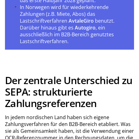
das erste Halbjahr 2028 geplant.
In Norwegen wird für wiederkehrende
Zahlungen (z.B. Miete, Abos) das
Lastschriftverfahren
AvtaleGiro
benutzt.
Darüber hinaus gibt es
Autogiro
, ein
ausschließlich im B2B-Bereich genutztes
Lastschriftverfahren.
Der zentrale Unterschied zu
SEPA: strukturierte
Zahlungsreferenzen
In jedem nordischen Land haben sich eigene
Zahlungsverfahren für den B2B-Bereich etabliert. Was
sie als Gemeinsamkeit haben, ist die Verwendung einer
OCR-Referenznummer in den Rechnungsdaten, um die