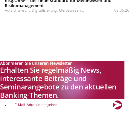
msg.ORRP – der neue Standard für Meldewesen und
Risikomanagement
Aufsichtsrecht, Digitalisierung, Meldewesen...
08.06.26
Abonnieren Sie unseren Newsletter
Erhalten Sie regelmäßig News,
interessante Beiträge und
Seminarangebote zu den aktuellen
Banking-Themen.
email
Explore new visions in banking.
Banking.Vision ist die Kommunikationsplattform der Zukunft zu
aktuellen Themen, Trends und Innovationen der Branche Banking. Mit