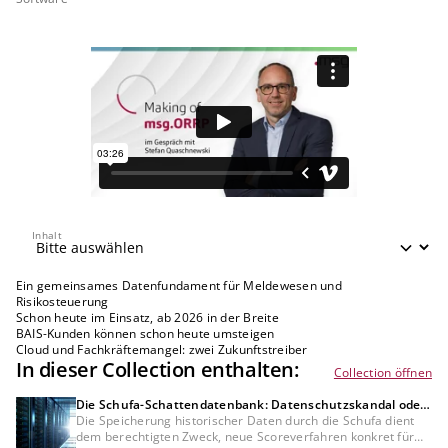
Inhalt
Inhalt
Ein gemeinsames Datenfundament für Meldewesen und
Risikosteuerung
Schon heute im Einsatz, ab 2026 in der Breite
BAIS-Kunden können schon heute umsteigen
Cloud und Fachkräftemangel: zwei Zukunftstreiber
In dieser Collection enthalten:
Collection öffnen
Die Schufa-Schattendatenbank: Datenschutzskandal oder
Bedürfnis der Kreditwirtschaft?
Die Speicherung historischer Daten durch die Schufa dient
dem berechtigten Zweck, neue Scoreverfahren konkret für