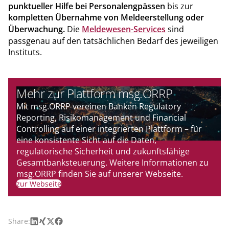
punktueller Hilfe bei Personalengpässen
bis zur
kompletten Übernahme von Meldeerstellung oder
Überwachung.
Die
Meldewesen-Services
sind
passgenau auf den tatsächlichen Bedarf des jeweiligen
Instituts.
Mehr zur Plattform msg.ORRP
Mit msg.ORRP vereinen Banken Regulatory
Reporting, Risikomanagement und Financial
Controlling auf einer integrierten Plattform – für
eine konsistente Sicht auf die Daten,
regulatorische Sicherheit und zukunftsfähige
Gesamtbanksteuerung. Weitere Informationen zu
msg.ORRP finden Sie auf unserer Webseite.
zur Webseite
LinkedIn
Xing
X
Facebook
Share: