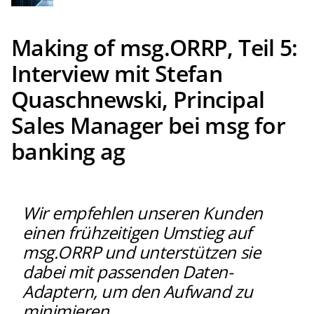
Bankkunden zu testen, was mit anonymisierten Daten nicht
möglich wäre. Dennoch bleibt die DSGVO-Konformität dieser
Datenverarbeitung und der fehlenden Auskunft darüber
umstritten und muss rechtlich noch final geklärt werden.
Making of msg.ORRP, Teil 5:
Interview mit Stefan
Quaschnewski, Principal
Sales Manager bei msg for
banking ag
Wir empfehlen unseren Kunden
einen frühzeitigen Umstieg auf
msg.ORRP und unterstützen sie
dabei mit passenden Daten-
Adaptern, um den Aufwand zu
minimieren.