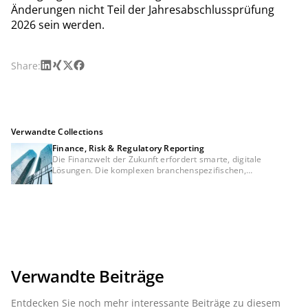
Änderungen nicht Teil der Jahresabschlussprüfung
2026 sein werden.
LinkedIn
Xing
X
Facebook
Share:
Verwandte Collections
Finance, Risk & Regulatory Reporting
Die Finanzwelt der Zukunft erfordert smarte, digitale
Lösungen. Die komplexen branchenspezifischen,
betriebswirtschaftlichen sowie regulatorischen
Anforderungen beschleunigen die Entwicklung bei den
Finanzinstituten, eine Konsistenz zwischen Meldewesen,
Risikomanagement und Financial Controlling sicherzustellen.
Eine Trennung dieser Themen wird es in Zukunft nicht mehr
geben. Vielmehr werden sie Aspekte einer integrierten
Banksteuerung sein. Daher sind für die Steuerung einer Bank
zukünftig integrierte, vernetzte Lösungen und moderne
Services in der Cloud, die sowohl die Komplexität jedes
Verwandte Beiträge
Einzelthemas als auch die Konsistenz zwischen den Themen
abbilden, essenziell. In unserer Serie "Finance, Risk &
Entdecken Sie noch mehr interessante Beiträge zu diesem
Regulatory Reporting" stellen wir die aktuellen Entwicklungen