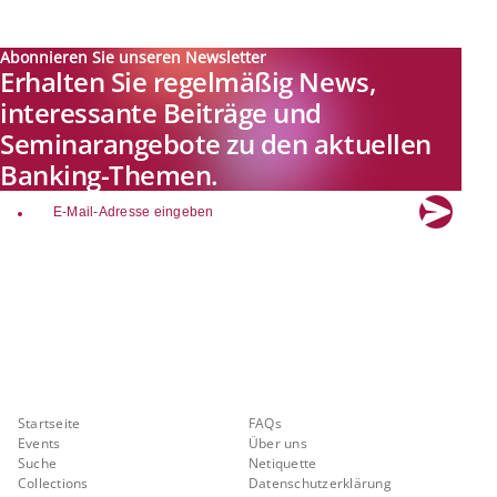
Abonnieren Sie unseren Newsletter
Erhalten Sie regelmäßig News,
interessante Beiträge und
Seminarangebote zu den aktuellen
Banking-Themen.
email
Explore new visions in banking.
Banking.Vision ist die Kommunikationsplattform der Zukunft zu
aktuellen Themen, Trends und Innovationen der Branche Banking. Mit
einer kostenlosen Registrierung profitieren Sie von exklusiven
Einblicken, hoher Branchenexpertise und dem fundierten Austausch mit
unseren Experten.
Quicklinks
Über Banking.Vision
Startseite
FAQs
Events
Über uns
Suche
Netiquette
Collections
Datenschutzerklärung