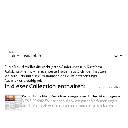
Inhalt
Inhalt
9. MaRisk-Novelle: die wichtigsten Änderungen in Kurzform
Aufsichtsbriefing – relevanteste Fragen aus Sicht der Institute
Weitere Erkenntnisse im Rahmen des Aufsichtsbriefings
Ausblick und Gültigkeit
In dieser Collection enthalten:
Collection öffnen
Proportionalität, Verschlankungen und Erleichterungen –
was bedeutet die 9. MaRisk-Novelle für die Banken?
NEWS 02/2026Wir ordnen die wichtigsten Veränderungen
der 9. MaRisk-Novelle ein, zeigen, was sie für die Banken
bedeuten und welche Themen die Institute jetzt priorisieren
sollten.