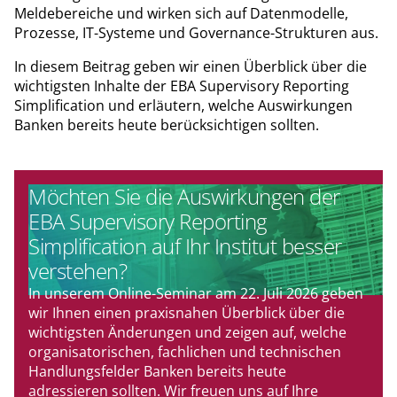
Meldebereiche und wirken sich auf Datenmodelle,
Prozesse, IT-Systeme und Governance-Strukturen aus.
In diesem Beitrag geben wir einen Überblick über die
wichtigsten Inhalte der EBA Supervisory Reporting
Simplification und erläutern, welche Auswirkungen
Banken bereits heute berücksichtigen sollten.
Möchten Sie die Auswirkungen der
EBA Supervisory Reporting
Simplification auf Ihr Institut besser
verstehen?
In unserem Online-Seminar am 22. Juli 2026 geben
wir Ihnen einen praxisnahen Überblick über die
wichtigsten Änderungen und zeigen auf, welche
organisatorischen, fachlichen und technischen
Handlungsfelder Banken bereits heute
adressieren sollten. Wir freuen uns auf Ihre