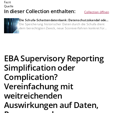
Fazit
Quelle
In dieser Collection enthalten:
Collection öffnen
Die Schufa-Schattendatenbank: Datenschutzskandal oder
Bedürfnis der Kreditwirtschaft?
Die Speicherung historischer Daten durch die Schufa dient
dem berechtigten Zweck, neue Scoreverfahren konkret für
Bankkunden zu testen, was mit anonymisierten Daten nicht
möglich wäre. Dennoch bleibt die DSGVO-Konformität dieser
Datenverarbeitung und der fehlenden Auskunft darüber
umstritten und muss rechtlich noch final geklärt werden.
EBA Supervisory Reporting
Simplification oder
Complication?
Vereinfachung mit
weitreichenden
Auswirkungen auf Daten,