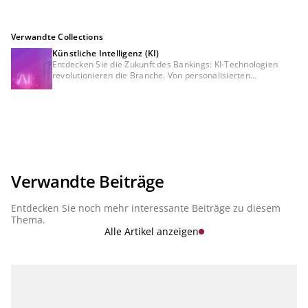
Verwandte Collections
Künstliche Intelligenz (KI)
Entdecken Sie die Zukunft des Bankings: KI-Technologien
revolutionieren die Branche. Von personalisierten
Empfehlungen bis hin zur Betrugserkennung – erfahren Sie,
wie künstliche Intelligenz Finanzdienstleistungen sicherer,
effizienter und kundenorientierter gestaltet. Tauchen Sie ein
in die Welt der Innovation und erleben Sie Banking wie nie
zuvor.
Verwandte Beiträge
Entdecken Sie noch mehr interessante Beiträge zu diesem
Thema.
Alle Artikel anzeigen