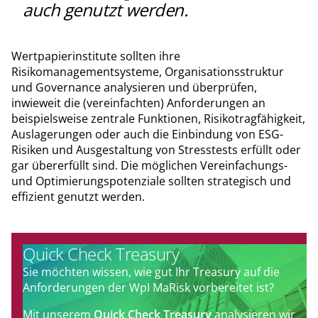
auch genutzt werden.
Wertpapierinstitute sollten ihre
Risikomanagementsysteme, Organisationsstruktur
und Governance analysieren und überprüfen,
inwieweit die (vereinfachten) Anforderungen an
beispielsweise zentrale Funktionen, Risikotragfähigkeit,
Auslagerungen oder auch die Einbindung von ESG-
Risiken und Ausgestaltung von Stresstests erfüllt oder
gar übererfüllt sind. Die möglichen Vereinfachungs-
und Optimierungspotenziale sollten strategisch und
effizient genutzt werden.
Quick Check Treasury
Sie möchten wissen, wie gut Ihr Treasury auf die
Anforderungen der WpI MaRisk vorbereitet ist?
Mit unserem
Quick Check Treasury
analysieren wir