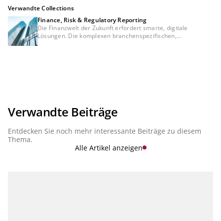
Verwandte Collections
Finance, Risk & Regulatory Reporting
Die Finanzwelt der Zukunft erfordert smarte, digitale
Lösungen. Die komplexen branchenspezifischen,
betriebswirtschaftlichen sowie regulatorischen
Anforderungen beschleunigen die Entwicklung bei den
Finanzinstituten, eine Konsistenz zwischen Meldewesen,
Risikomanagement und Financial Controlling sicherzustellen.
Eine Trennung dieser Themen wird es in Zukunft nicht mehr
geben. Vielmehr werden sie Aspekte einer integrierten
Banksteuerung sein. Daher sind für die Steuerung einer Bank
zukünftig integrierte, vernetzte Lösungen und moderne
Services in der Cloud, die sowohl die Komplexität jedes
Verwandte Beiträge
Einzelthemas als auch die Konsistenz zwischen den Themen
abbilden, essenziell. In unserer Serie "Finance, Risk &
Entdecken Sie noch mehr interessante Beiträge zu diesem
Regulatory Reporting" stellen wir die aktuellen Entwicklungen
vor.
Thema.
Alle Artikel anzeigen