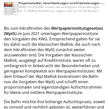
Proportionalität, Verschlankungen und Erleichterungen –
was bedeutet die 9. MaRisk-Novelle für die Banken?
NEWS 02/2026Wir ordnen die wichtigsten Veränderungen
der 9. MaRisk-Novelle ein, zeigen, was sie für die Banken
bedeuten und welche Themen die Institute jetzt priorisieren
sollten.
Bis zum Inkrafttreten des
Wertpapierinstitutsgesetzes
(WpIG)
im Juni 2021 unterlagen Wertpapierinstitute
den Vorgaben des KWG. Entsprechend galten für sie
bis dahin auch die klassischen MaRisk, die auch nach
dem Inkrafttreten des WpIG zunächst weiter
anzuwenden sind. Die Vorgaben der klassischen
MaRisk, ausgelegt auf Kreditinstitute, waren oft zu
umfangreich in Anbetracht der Besonderheiten und
geringeren Komplexität von Wertpapierinstituten. Mit
dem Entwurf der WpI MaRisk konkretisiert die BaFin
nun die Vorgaben des WpIG und schafft einen
proportionalen und eigenständigen Aufsichtsrahmen
für kleine und mittlere Wertpapierinstitute.
Die BaFin möchte ihre bisherige Aufsichtspraxis, soweit
es sinnvoll und rechtlich geboten ist, weiterführen und