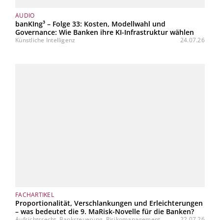
AUDIO
banKIng³ – Folge 33: Kosten, Modellwahl und
Governance: Wie Banken ihre KI-Infrastruktur wählen
Künstliche Intelligenz
24.07.26
FACHARTIKEL
Proportionalität, Verschlankungen und Erleichterungen
– was bedeutet die 9. MaRisk-Novelle für die Banken?
Aufsichtsrecht, Banksteuerung, Risikomanagement
22.07.26