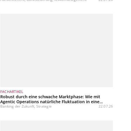
FACHARTIKEL
Robust durch eine schwache Marktphase: Wie mit
Agentic Operations natürliche Fluktuation in eine
variable Kostenstruktur transformiert werden kann
Banking der Zukunft, Strategie
22.07.26