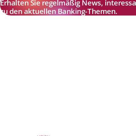
Erhalten Sie regelmäßig News, interes
zu den aktuellen Banking-Themen.
Explore new visions in banking.
Banking.Vision ist die Kommunikationsplattform der Zukunft zu
aktuellen Themen, Trends und Innovationen der Branche Banking. 
einer kostenlosen Registrierung profitieren Sie von exklusiven
Einblicken, hoher Branchenexpertise und dem fundierten Austaus
mit unseren Experten.