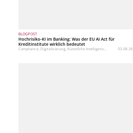
BLOGPOST
Hochrisiko-KI im Banking: Was der EU AI Act für
Kreditinstitute wirklich bedeutet
Compliance, Digitalisierung, Künstliche Intelligenz...
03.08.26