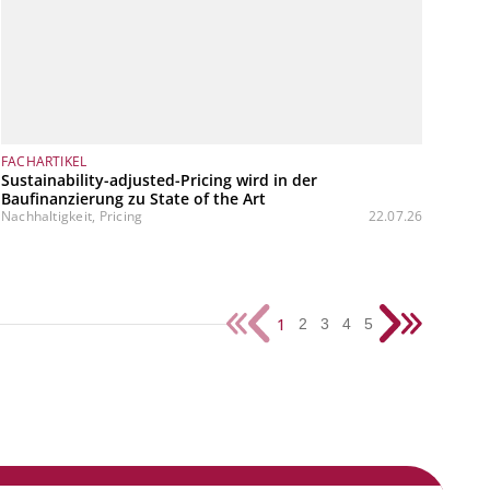
FACHARTIKEL
Sustainability-adjusted-Pricing wird in der
Baufinanzierung zu State of the Art
Nachhaltigkeit, Pricing
22.07.26
1
2
3
4
5