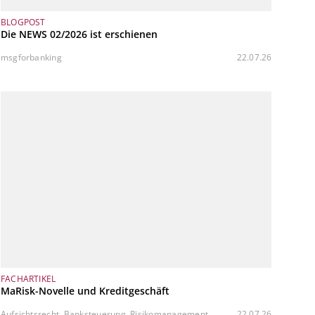
BLOGPOST
Die NEWS 02/2026 ist erschienen
msgforbanking
22.07.26
FACHARTIKEL
MaRisk-Novelle und Kreditgeschäft
Aufsichtsrecht, Banksteuerung, Risikomanagement
22.07.26