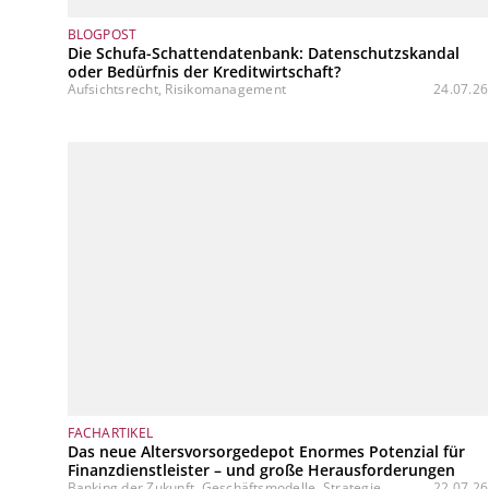
BLOGPOST
Die Schufa-Schattendatenbank: Datenschutzskandal
oder Bedürfnis der Kreditwirtschaft?
Aufsichtsrecht, Risikomanagement
24.07.26
FACHARTIKEL
Das neue Altersvorsorgedepot Enormes Potenzial für
Finanzdienstleister – und große Herausforderungen
Banking der Zukunft, Geschäftsmodelle, Strategie
22.07.26