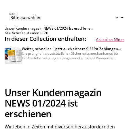
Inhalt
Inhalt
Unser Kundenmagazin NEWS 01/2024 ist erschienen
Alle Artikel auf einen Blick
In dieser Collection enthalten:
Collection öffnen
Weiter, schneller – jetzt auch sicherer? SEPA-Zahlungen
sicherer adressieren mit der Verification of Payee
Ursprünglich als zusätzlicher Sicherheitsmechanismus für
Echtzeitüberweisungen (sogenannte Instant Payments)
definiert, weitet die EU-Kommission in ihrem aktuellen
Entwurf der Verordnung über Zahlungsdienste im SEPA-
Raum (PSR) die Verification of Payee (VoP) auch auf
gewöhnliche SEPA-Überweisungen aus. Noch gibt es offene
Fragen zur Umsetzung, doch verheißt dieses neue
Instrument erhöhte Sicherheit und damit gestärktes
Unser Kundenmagazin
Vertrauen in den europäischen Zahlungsverkehr.
NEWS 01/2024 ist
erschienen
Wir leben in Zeiten mit diversen herausfordernden