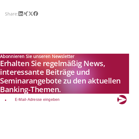
LinkedIn
Xing
X
Facebook
Share:
Abonnieren Sie unseren Newsletter
Erhalten Sie regelmäßig News,
interessante Beiträge und
Seminarangebote zu den aktuellen
Banking-Themen.
email
Explore new visions in banking.
Banking.Vision ist die Kommunikationsplattform der Zukunft zu
aktuellen Themen, Trends und Innovationen der Branche Banking. Mit
einer kostenlosen Registrierung profitieren Sie von exklusiven
Einblicken, hoher Branchenexpertise und dem fundierten Austausch mit