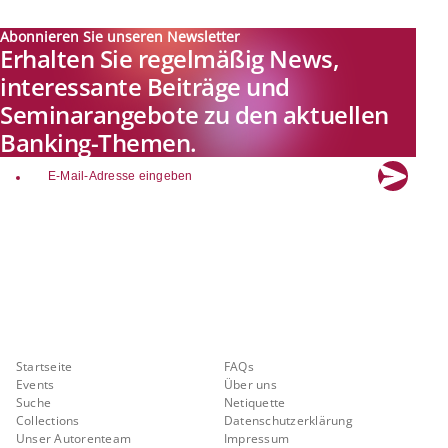
Abonnieren Sie unseren Newsletter
Erhalten Sie regelmäßig News,
interessante Beiträge und
Seminarangebote zu den aktuellen
Banking-Themen.
email
Explore new visions in banking.
Banking.Vision ist die Kommunikationsplattform der Zukunft zu
aktuellen Themen, Trends und Innovationen der Branche Banking. Mit
einer kostenlosen Registrierung profitieren Sie von exklusiven
Einblicken, hoher Branchenexpertise und dem fundierten Austausch mit
unseren Experten.
Quicklinks
Über Banking.Vision
Startseite
FAQs
Events
Über uns
Suche
Netiquette
Collections
Datenschutzerklärung
Unser Autorenteam
Impressum