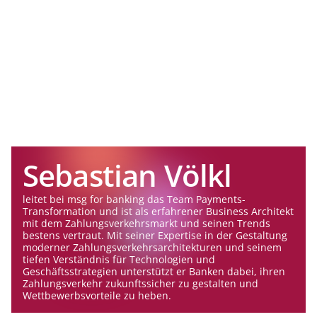
Sebastian Völkl
leitet bei msg for banking das Team Payments-
Transformation und ist als erfahrener Business Architekt
mit dem Zahlungsverkehrsmarkt und seinen Trends
bestens vertraut. Mit seiner Expertise in der Gestaltung
moderner Zahlungsverkehrsarchitekturen und seinem
tiefen Verständnis für Technologien und
Geschäftsstrategien unterstützt er Banken dabei, ihren
Zahlungsverkehr zukunftssicher zu gestalten und
Wettbewerbsvorteile zu heben.