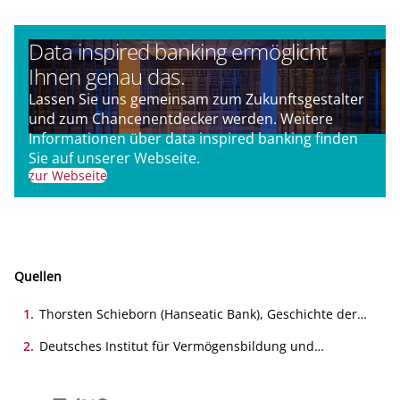
Data inspired banking ermöglicht
Ihnen genau das.
Lassen Sie uns gemeinsam zum Zukunftsgestalter
und zum Chancenentdecker werden. Weitere
Informationen über data inspired banking finden
Sie auf unserer Webseite.
zur Webseite
Quellen
1
.
Thorsten Schieborn (Hanseatic Bank), Geschichte der
Banken: Von Himmelsstürmern und Bruchlandungen,
29.08.2023
2
.
Deutsches Institut für Vermögensbildung und
Alterssicherung DIVA, Geschäftsbanken und Sparkassen
unter Druck: Wie Neobanken den deutschen Markt
aufmischen, 28.08.2025