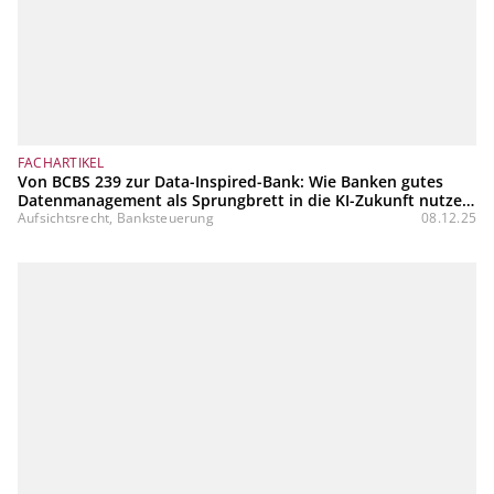
FACHARTIKEL
Von BCBS 239 zur Data-Inspired-Bank: Wie Banken gutes
Datenmanagement als Sprungbrett in die KI-Zukunft nutzen
können
Aufsichtsrecht, Banksteuerung
08.12.25