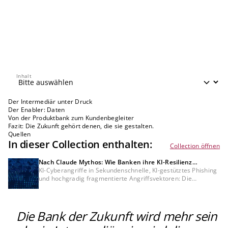
Inhalt
Inhalt
Der Intermediär unter Druck
Der Enabler: Daten
Von der Produktbank zum Kundenbegleiter
Fazit: Die Zukunft gehört denen, die sie gestalten.
Quellen
In dieser Collection enthalten:
Collection öffnen
Nach Claude Mythos: Wie Banken ihre KI-Resilienz
sicherstellen können
KI-Cyberangriffe in Sekundenschnelle, KI-gestütztes Phishing
und hochgradig fragmentierte Angriffsvektoren: Die
Bedrohungslage für Finanzinstitute hat sich fundamental
verändert. Die Frage ist nicht, ob Sicherheitskontrollen
vorhanden sind, sondern ob sie gegen die neue Dynamik
überhaupt noch wirksam sind.
Die Bank der Zukunft wird mehr sein