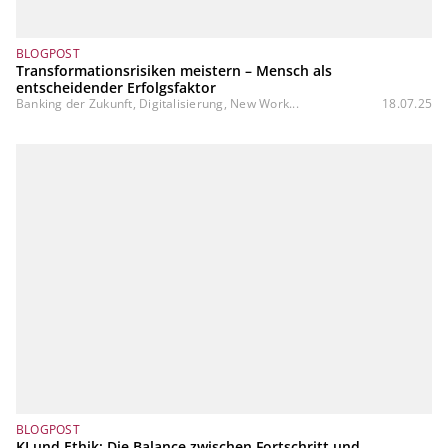
BLOGPOST
Transformationsrisiken meistern – Mensch als
entscheidender Erfolgsfaktor
Banking der Zukunft, Digitalisierung, New Work...
18.07.25
BLOGPOST
KI und Ethik: Die Balance zwischen Fortschritt und