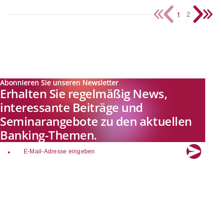
1
2
Abonnieren Sie unseren Newsletter
Erhalten Sie regelmäßig News,
interessante Beiträge und
Seminarangebote zu den aktuellen
Banking-Themen.
email
Explore new visions in banking.
Banking.Vision ist die Kommunikationsplattform der Zukunft zu
aktuellen Themen, Trends und Innovationen der Branche Banking. Mit
einer kostenlosen Registrierung profitieren Sie von exklusiven
Einblicken, hoher Branchenexpertise und dem fundierten Austausch mit
unseren Experten.