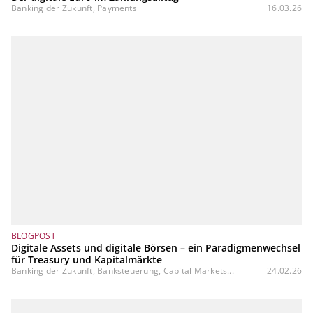
Banking der Zukunft, Payments
16.03.26
BLOGPOST
Digitale Assets und digitale Börsen – ein Paradigmenwechsel
für Treasury und Kapitalmärkte
Banking der Zukunft, Banksteuerung, Capital Markets...
24.02.26