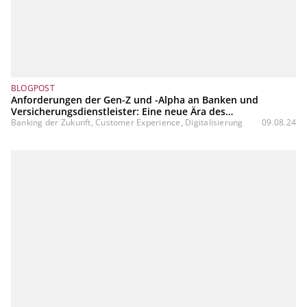
BLOGPOST
Anforderungen der Gen-Z und -Alpha an Banken und
Versicherungsdienstleister: Eine neue Ära des
Kundenerlebnisses
Banking der Zukunft, Customer Experience, Digitalisierung
09.08.24