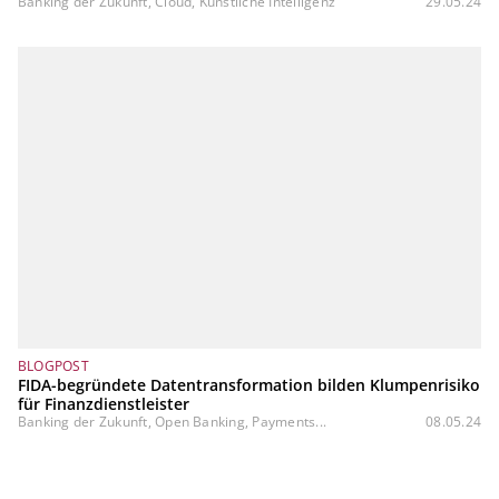
Banking der Zukunft, Cloud, Künstliche Intelligenz
29.05.24
BLOGPOST
FIDA-begründete Datentransformation bilden Klumpenrisiko
für Finanzdienstleister
Banking der Zukunft, Open Banking, Payments...
08.05.24