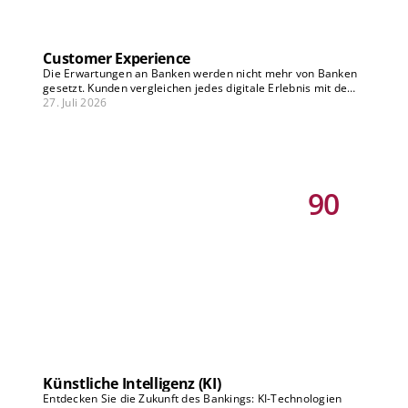
Customer Experience
Die Erwartungen an Banken werden nicht mehr von Banken
gesetzt. Kunden vergleichen jedes digitale Erlebnis mit dem
besten, das sie kennen – branchenübergreifend, in Echtzeit,
27. Juli 2026
auf jedem Kanal. Wer CX als Optimierungsprojekt versteht,
denkt zu kurz. Die eigentliche Frage ist: Wie wird Customer
Experience zum Kern des Geschäftsmodells – nicht nur zur
Verbesserung bestehender Prozesse, sondern als Treiber
für neue Erlösquellen, Kundenbindung und Differenzierung?
Unsere Banking-Vision-Beiträge zu CX zeigen, welche
90
strategischen Weichenstellungen jetzt nötig sind.
Künstliche Intelligenz (KI)
Entdecken Sie die Zukunft des Bankings: KI-Technologien