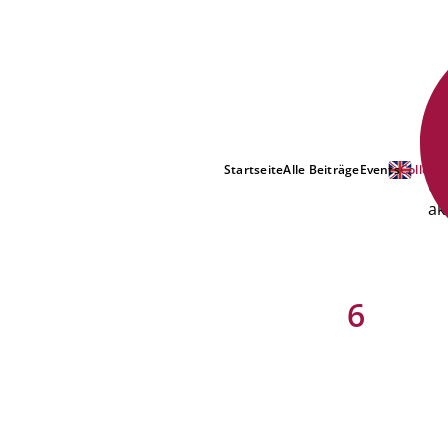
No
Startseite
Alle Beiträge
Events
Collecti
Co
ak
6