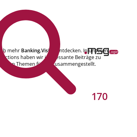
ch mehr
Banking.Vision
entdecken. In unseren
ons
Login
llections haben wir interessante Beiträge zu
tuellen Themen für Sie zusammengestellt.
170