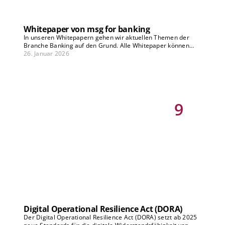
Whitepaper von msg for banking
In unseren Whitepapern gehen wir aktuellen Themen der
Branche Banking auf den Grund. Alle Whitepaper können
durch eine Registrierung auf unserer Plattform kostenfrei
26. Januar 2026
heruntergeladen werden.
9
Digital Operational Resilience Act (DORA)
Der Digital Operational Resilience Act (DORA) setzt ab 2025