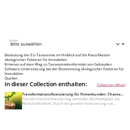
Inhalt
Inhalt
Bedeutung der EU-Taxonomie im Hinblick auf die Klassifikation
ökologischer Faktoren für Immobilien
Kriterien auf dem Weg zu Taxonomiekonformität von Gebäuden
Software-Unterstützung bei der Bestimmung ökologischer Faktoren für
Immobilien
Quellen
In dieser Collection enthalten:
Collection öffnen
Transformationsfinanzierung für Firmenkunden: Chancen
für Kreditinstitute und Unternehmen
Transformationsfinanzierung verbindet Nachhaltigkeit mit
Wirtschaftlichkeit. Durch die gezielte Finanzierung von
Projekten in Energieeffizienz und erneuerbaren Energien
erschließen Kreditinstitute neues Geschäftspotenzial im
Mittelstand – und senken gleichzeitig Ausfallrisiken sowie
finanzierte Emissionen in ihrem Kreditportfolio.