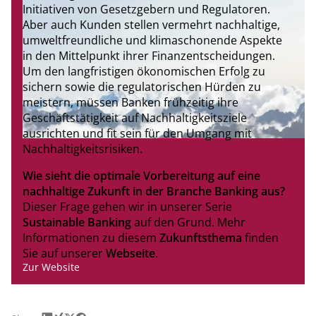
Initiativen von Gesetzgebern und Regulatoren.
Aber auch Kunden stellen vermehrt nachhaltige,
umweltfreundliche und klimaschonende Aspekte
in den Mittelpunkt ihrer Finanzentscheidungen.
Um den langfristigen ökonomischen Erfolg zu
sichern sowie die regulatorischen Hürden zu
meistern, müssen Banken frühzeitig ihre
Geschäftstätigkeit auf Nachhaltigkeitsziele
ausrichten und fit sein für den Umgang mit
Nachhaltigkeitsrisiken.
Wie sieht die optimale Vorbereitung auf eine
nachhaltige Zukunft in der Branche Banking aus?
Dieser Frage gehen wir in unserer Serie
Sustainable Banking
auf den Grund. Mehr
Informationen zu diesem
Zukunftsthema
finden
Sie auf unserer
Webseite
.
Zur Website