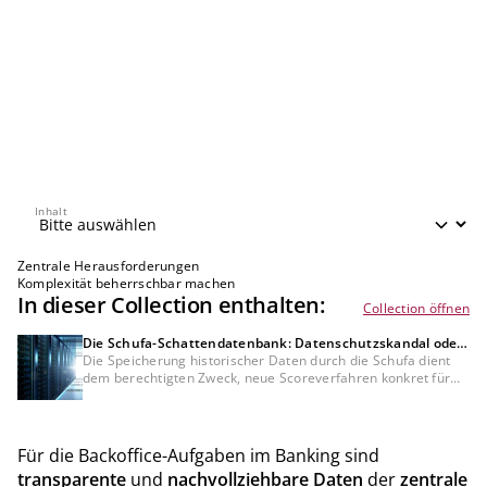
Inhalt
Inhalt
Zentrale Herausforderungen
Komplexität beherrschbar machen
In dieser Collection enthalten:
Collection öffnen
Die Schufa-Schattendatenbank: Datenschutzskandal oder
Bedürfnis der Kreditwirtschaft?
Die Speicherung historischer Daten durch die Schufa dient
dem berechtigten Zweck, neue Scoreverfahren konkret für
Bankkunden zu testen, was mit anonymisierten Daten nicht
möglich wäre. Dennoch bleibt die DSGVO-Konformität dieser
Datenverarbeitung und der fehlenden Auskunft darüber
umstritten und muss rechtlich noch final geklärt werden.
Für die Backoffice-Aufgaben im Banking sind
transparente
und
nachvollziehbare Daten
der
zentrale