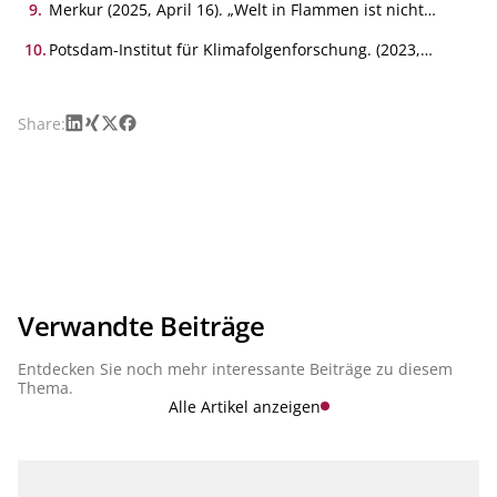
0037/2025 – 2025/0045(COD))
eine Finanzierungslücke von 27 Billionen US-Dollar.
9
.
Merkur (2025, April 16). „Welt in Flammen ist nicht
versicherbar“: Allianz-Vorstand sendet dringende
Warnung.
10
.
Potsdam-Institut für Klimafolgenforschung. (2023,
Dezember 7). Kipp-Risiken beim Überschreiten von
1,5°C lassen sich durch rasche Emissionsreduktion
minimieren.
LinkedIn
Xing
X
Facebook
Share:
Verwandte Beiträge
Entdecken Sie noch mehr interessante Beiträge zu diesem
Thema.
Alle Artikel anzeigen