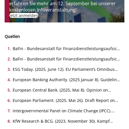
erfahren Sie mehr am 12. September bei unserer
kostenlosen Infoveranstaltung!
Jetzt anmelden
Quellen
1
.
BaFin - Bundesanstalt für Finanzdienstleistungsaufsicht.
(2024, Juni 23). Es gibt noch deutlich Luft nach oben.
2
.
BaFin - Bundesanstalt für Finanzdienstleistungsaufsicht.
(2025, Mai 8) ESG im Risikomanagement
3
.
ESG Today. (2025, June 12). EU Parliament’s Omnibus
negotiator proposes much sharper cuts to sustainability
reporting regulations.
4
.
European Banking Authority. (2025 Januar 8). Guidelines
on the management of ESG risks (EBA/GL/2025/01).
5
.
European Central Bank. (2025, Mai 8). Opinion on
proposals for amendments to corporate sustainability
reporting and due diligence requirements
6
.
European Parliament. (2025, Mai 26). Draft Report on
(CON/2025/10).
the proposal for a directive of the European Parliament
and of the Council amending Directives 2006/43/EC,
7
.
Intergovernmental Panel on Climate Change (IPCC).
2013/34/EU, (EU) 2022/2464 and (EU) 2024/1760 as
(2023). AR6 synthesis report: Longer report.
regards certain corporate sustainability reporting and
8
.
KfW Research & BCG. (2023, November 30). Kampf
due diligence requirements (COM(2025)0081 – C10-
gegen den Klimawandel: Bis Ende des Jahrzehnts droht