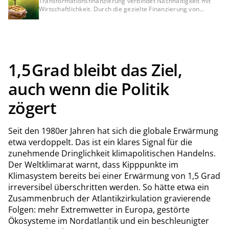
für Kreditinstitute und Unternehmen
Transformationsfinanzierung verbindet Nachhaltigkeit mit
Wirtschaftlichkeit. Durch die gezielte Finanzierung von
Projekten in Energieeffizienz und erneuerbaren Energien
erschließen Kreditinstitute neues Geschäftspotenzial im
Mittelstand – und senken gleichzeitig Ausfallrisiken sowie
finanzierte Emissionen in ihrem Kreditportfolio.
1,5 Grad bleibt das Ziel,
auch wenn die Politik
zögert
Seit den 1980er Jahren hat sich die globale Erwärmung
etwa verdoppelt. Das ist ein klares Signal für die
zunehmende Dringlichkeit klimapolitischen Handelns.
Der Weltklimarat warnt, dass Kipppunkte im
Klimasystem bereits bei einer Erwärmung von 1,5 Grad
irreversibel überschritten werden. So hätte etwa ein
Zusammenbruch der Atlantikzirkulation gravierende
Folgen: mehr Extremwetter in Europa, gestörte
Ökosysteme im Nordatlantik und ein beschleunigter