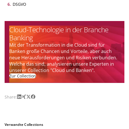
6
.
DSGVO
Cloud-Technologie in der Branche
Banking
Mit der Transformation in die Cloud sind für
Banken große Chancen und Vorteile, aber auch
neue Herausforderungen und Risiken verbunden.
Welche das sind, analysieren unsere Experten in
unserer Collection "Cloud und Banken".
Zur Collection
LinkedIn
Xing
X
Facebook
Share:
Verwandte Collections