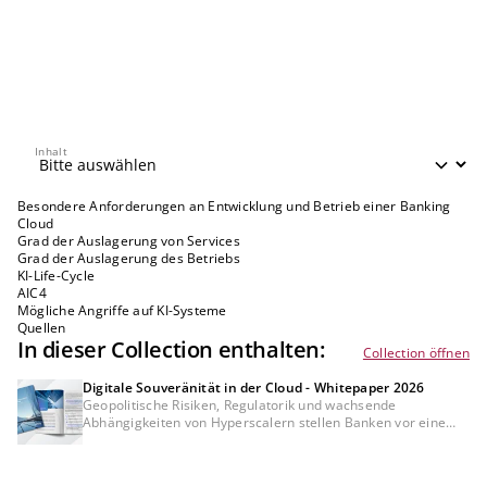
Inhalt
Inhalt
Besondere Anforderungen an Entwicklung und Betrieb einer Banking
Cloud
Grad der Auslagerung von Services
Grad der Auslagerung des Betriebs
KI-Life-Cycle
AIC4
Mögliche Angriffe auf KI-Systeme
Quellen
In dieser Collection enthalten:
Collection öffnen
Digitale Souveränität in der Cloud - Whitepaper 2026
Geopolitische Risiken, Regulatorik und wachsende
Abhängigkeiten von Hyperscalern stellen Banken vor eine
zentrale Frage: Wie souverän ist ihre Cloud-Strategie
wirklich? Unser Whitepaper "Digitale Souveränität in der
Cloud" zeigt, wie Finanzinstitute digitale Abhängigkeiten