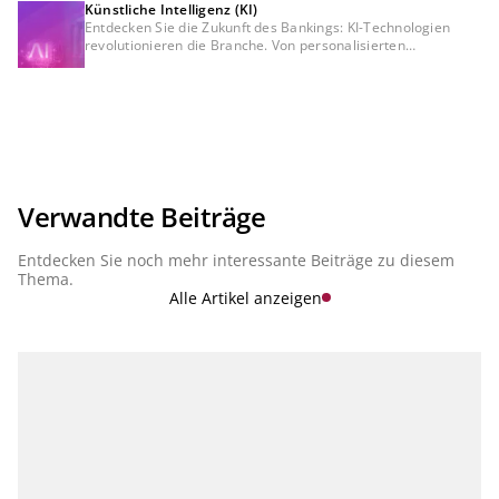
Künstliche Intelligenz (KI)
Entdecken Sie die Zukunft des Bankings: KI-Technologien
revolutionieren die Branche. Von personalisierten
Empfehlungen bis hin zur Betrugserkennung – erfahren Sie,
wie künstliche Intelligenz Finanzdienstleistungen sicherer,
effizienter und kundenorientierter gestaltet. Tauchen Sie ein
in die Welt der Innovation und erleben Sie Banking wie nie
zuvor.
Verwandte Beiträge
Entdecken Sie noch mehr interessante Beiträge zu diesem
Thema.
Alle Artikel anzeigen