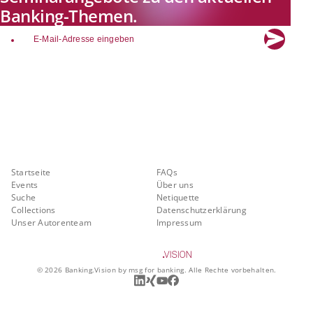
Banking-Themen.
email
Explore new visions in banking.
Banking.Vision ist die Kommunikationsplattform der Zukunft zu
aktuellen Themen, Trends und Innovationen der Branche Banking. Mit
einer kostenlosen Registrierung profitieren Sie von exklusiven
Einblicken, hoher Branchenexpertise und dem fundierten Austausch mit
unseren Experten.
Quicklinks
Über Banking.Vision
Startseite
FAQs
Events
Über uns
Suche
Netiquette
Collections
Datenschutzerklärung
Unser Autorenteam
Impressum
©
2026
Banking.Vision by msg for banking. Alle Rechte vorbehalten.