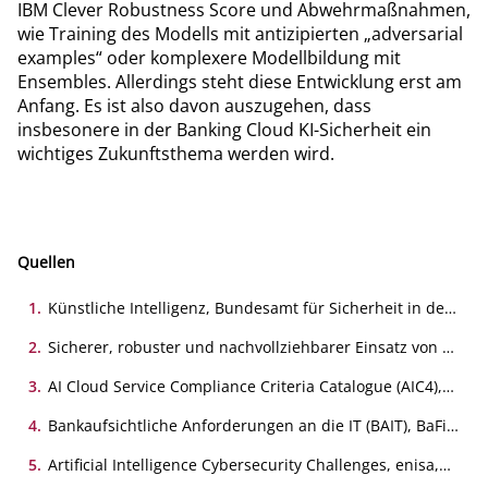
IBM Clever Robustness Score und Abwehrmaßnahmen,
wie Training des Modells mit antizipierten „adversarial
examples“ oder komplexere Modellbildung mit
Ensembles. Allerdings steht diese Entwicklung erst am
Anfang. Es ist also davon auszugehen, dass
insbesonere in der Banking Cloud KI-Sicherheit ein
wichtiges Zukunftsthema werden wird.
Quellen
1
.
Künstliche Intelligenz, Bundesamt für Sicherheit in der
Informationstechnik
2
.
Sicherer, robuster und nachvollziehbarer Einsatz von KI,
Bundesamt für Sicherheit in der Informationstechnik,
2021
3
.
AI Cloud Service Compliance Criteria Catalogue (AIC4),
Bundesamt für Sicherheit in der Informationstechnik,
2021
4
.
Bankaufsichtliche Anforderungen an die IT (BAIT), BaFin,
2021
5
.
Artificial Intelligence Cybersecurity Challenges, enisa,
2020