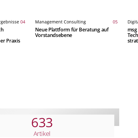
rgebnisse
04
Management Consulting
05
Digit
ch
Neue Plattform für Beratung auf
msg 
Vorstandsebene
Tech
er Praxis
stra
Anal
633
Artikel