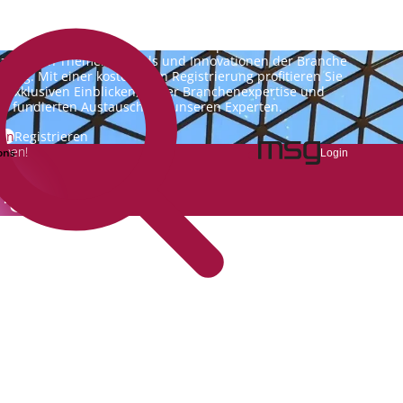
nking.Vision ist die Kommunikationsplattform der Zukunft
 aktuellen Themen, Trends und Innovationen der Branche
king. Mit einer kostenlosen Registrierung profitieren Sie
n exklusiven Einblicken, hoher Branchenexpertise und
m fundierten Austausch mit unseren Experten.
gin
Registrieren
emen!
ons
Login
ng