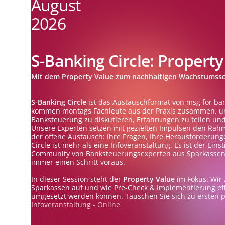
August
2026
S-Banking Circle: Property
Mit dem Property Value zum nachhaltigen Wachstumss
S-Banking Circle
ist das Austauschformat von msg for ba
kommen montags Fachleute aus der Praxis zusammen, u
Banksteuerung zu diskutieren, Erfahrungen zu teilen u
Unsere Experten setzen mit gezielten Impulsen den Rahm
der offene Austausch: Ihre Fragen, Ihre Herausforderunge
Circle ist mehr als eine Infoveranstaltung. Es ist der Ein
Community von Banksteuerungsexperten aus Sparkassen –
immer einen Schritt voraus.
In dieser Session steht der
Property Value
im Fokus. Wir z
Sparkassen auf und wie Pre-Check & Implementierung eff
umgesetzt werden können. Tauschen Sie sich zu ersten p
Infoveranstaltung - Online