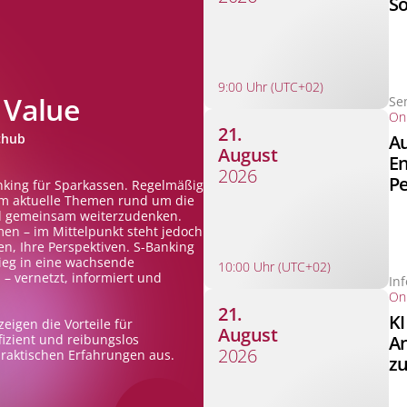
S
9:00 Uhr (UTC+02)
 Value
Se
Onl
21.
Au
chub
August
En
2026
Pe
nking für Sparkassen. Regelmäßig
m aktuelle Themen rund um die
nd gemeinsam weiterzudenken.
en – im Mittelpunkt steht jedoch
n, Ihre Perspektiven. S-Banking
stieg in eine wachsende
10:00 Uhr (UTC+02)
 vernetzt, informiert und
In
Onl
21.
KI
eigen die Vorteile für
August
An
izient und reibungslos
2026
raktischen Erfahrungen aus.
zu