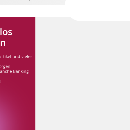
los
en
rtikel und vieles
orgen
ranche Banking
!