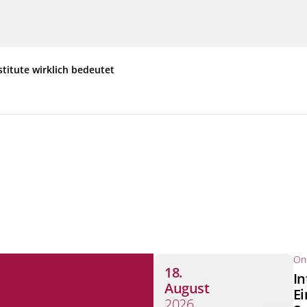
stitute wirklich bedeutet
Onl
18.
In
August
Ei
2026