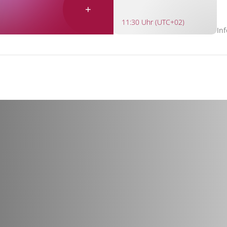
+
11:30 Uhr (UTC+02)
In