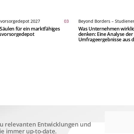
svorsorgedepot 2027
03
Beyond Borders – Studiene
Säulen für ein marktfähiges
Was Unternehmen wirkli
rsvorsorgedepot
denken: Eine Analyse der
Umfrageergebnisse aus d
 zu relevanten Entwicklungen und
ie immer up-to-date.