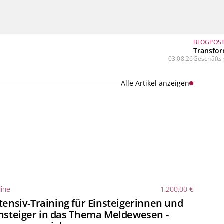
BLOGPOS
Transfor
03.08.26
Geschäftsm
Alle Artikel anzeigen
ine
1.200,00 €
tensiv-Training für Einsteigerinnen und
nsteiger in das Thema Meldewesen -