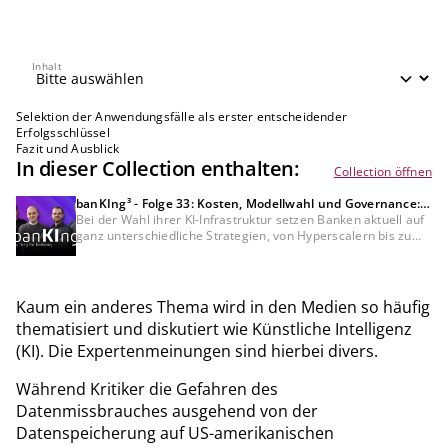
Inhalt
Inhalt
Selektion der Anwendungsfälle als erster entscheidender
Erfolgsschlüssel
Fazit und Ausblick
In dieser Collection enthalten:
Collection öffnen
banKIng³ - Folge 33: Kosten, Modellwahl und Governance:
Wie Banken ihre KI-Infrastruktur wählen
Bei der Wahl ihrer KI-Infrastruktur setzen Banken aktuell auf
ganz unterschiedliche Strategien, von Hyperscalern bis zu
souveränen Lösungen. In dieser Folge sprechen unsere KI-
Experten über die Hintergründe dieser Entscheidungen, ihre
ersten Erfahrungen mit Fable 5 und die wachsende
Erwartungshaltung der Kunden. Dazu ein Blick auf steigende
Kaum ein anderes Thema wird in den Medien so häufig
KI-Kosten und die Frage, wie Banken ihre Mitarbeitenden bei
thematisiert und diskutiert wie Künstliche Intelligenz
der KI-Transformation mitnehmen.
(KI). Die Expertenmeinungen sind hierbei divers.
Während Kritiker die Gefahren des
Datenmissbrauches ausgehend von der
Datenspeicherung auf US-amerikanischen