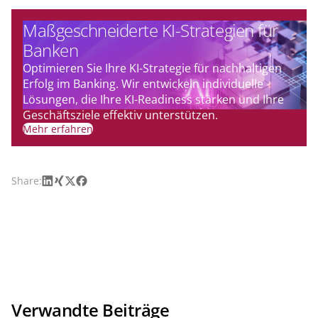
Maßgeschneiderte KI-Strategien für
Banken
Optimieren Sie Ihre KI-Strategie für nachhaltigen
Erfolg im Banking. Wir entwickeln individuelle
Lösungen, die Ihre KI-Readiness stärken und Ihre
Geschäftsziele effektiv unterstützen.
Mehr erfahren
LinkedIn
Xing
X
Facebook
Share:
Verwandte Beiträge