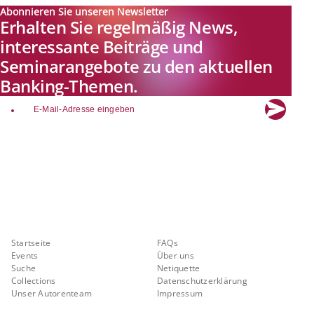
Abonnieren Sie unseren Newsletter
Erhalten Sie regelmäßig News,
interessante Beiträge und
Seminarangebote zu den aktuellen
Banking-Themen.
email
Explore new visions in banking.
Banking.Vision ist die Kommunikationsplattform der Zukunft zu
aktuellen Themen, Trends und Innovationen der Branche Banking. Mit
einer kostenlosen Registrierung profitieren Sie von exklusiven
Einblicken, hoher Branchenexpertise und dem fundierten Austausch mit
unseren Experten.
Quicklinks
Über Banking.Vision
Startseite
FAQs
Events
Über uns
Suche
Netiquette
Collections
Datenschutzerklärung
Unser Autorenteam
Impressum