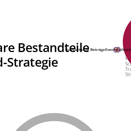
re Bestandteile
Di
en
Startseite
Alle Beiträge
Events
Collecti
Wa
-Strategie
We
Sc
Tr
St