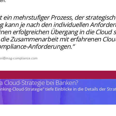
en.
t ein mehrstufiger Prozess, der strategis
g kann je nach den individuellen Anford
einen erfolgreichen Übergang in die Cloud
g, die Zusammenarbeit mit erfahrenen Cloud
ompliance-Anforderungen.“
isen@msg-compliance.com
ma Cloud-Strategie bei Banken?
anking-Cloud-Strategie" tiefe Einblicke in die Details der S