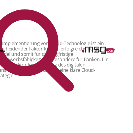
e Implementierung von Cloud-Technologie ist ein
tscheidender Faktor für den erfolgreichen digitalen
ons
Login
ndel und somit für die langfristige
ttbewerbsfähigkeit – insbesondere für Banken. Ein
hlüsselfaktor für den Erfolg des digitalen
ansformationsprozesses ist eine klare Cloud-
rategie.