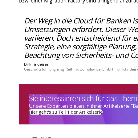
bzw. einer Migration Factory sind dringend anzurat
Der Weg in die Cloud für Banken is
Umsetzungen erfordert. Dieser We
variieren. Doch entscheidend für 
Strategie, eine sorgfältige Planun
Beachtung von Sicherheits- und C
Dirk Findeisen
Geschäftsführung msg Rethink Compliance GmbH | dirk.finde
Sie interessieren sich für das The
Unsere Experten bieten in ihrer Artikelserie "B
Hier geht's zu Teil 1 der Artikelserie