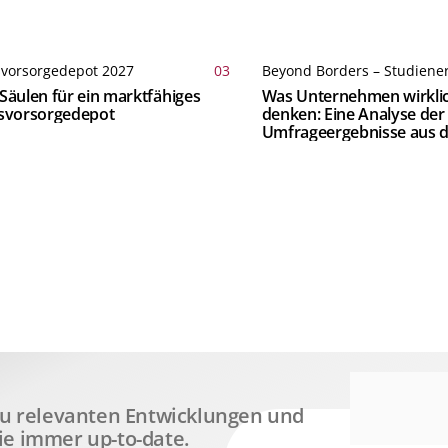
svorsorgedepot 2027
03
Beyond Borders – Studiene
Säulen für ein marktfähiges
Was Unternehmen wirkli
rsvorsorgedepot
denken: Eine Analyse der
Umfrageergebnisse aus d
 zu relevanten Entwicklungen und
ie immer up-to-date.