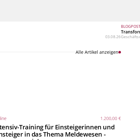
BLOGPOS
Transfor
03.08.26
Geschäftsm
Alle Artikel anzeigen
ine
1.200,00 €
tensiv-Training für Einsteigerinnen und
nsteiger in das Thema Meldewesen -