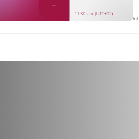
+
11:30 Uhr (UTC+02)
In