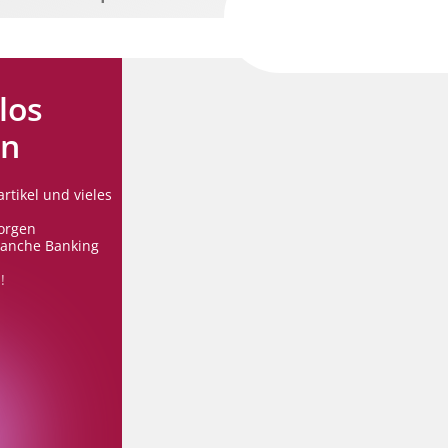
los
en
rtikel und vieles
orgen
ranche Banking
!