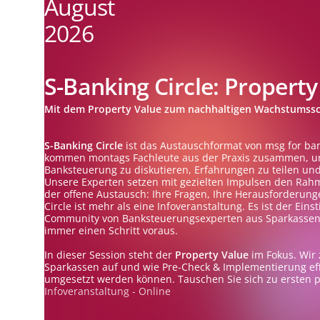
August
2026
S-Banking Circle: Property
Mit dem Property Value zum nachhaltigen Wachstumss
S-Banking Circle
ist das Austauschformat von msg for ba
kommen montags Fachleute aus der Praxis zusammen, u
Banksteuerung zu diskutieren, Erfahrungen zu teilen u
Unsere Experten setzen mit gezielten Impulsen den Rahm
der offene Austausch: Ihre Fragen, Ihre Herausforderunge
Circle ist mehr als eine Infoveranstaltung. Es ist der Ein
Community von Banksteuerungsexperten aus Sparkassen –
immer einen Schritt voraus.
In dieser Session steht der
Property Value
im Fokus. Wir z
Sparkassen auf und wie Pre-Check & Implementierung eff
umgesetzt werden können. Tauschen Sie sich zu ersten p
Infoveranstaltung - Online