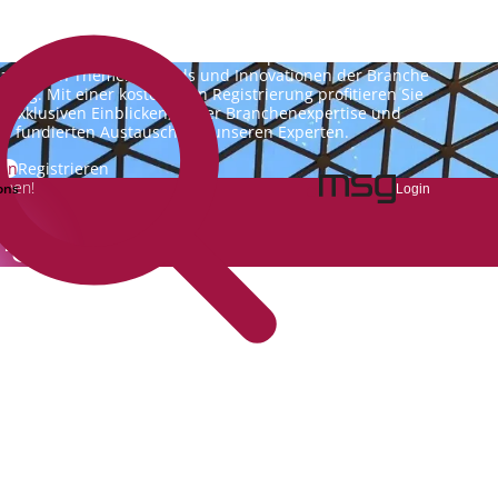
nking.Vision ist die Kommunikationsplattform der Zukunft
 aktuellen Themen, Trends und Innovationen der Branche
king. Mit einer kostenlosen Registrierung profitieren Sie
n exklusiven Einblicken, hoher Branchenexpertise und
m fundierten Austausch mit unseren Experten.
gin
Registrieren
emen!
ons
Login
ng