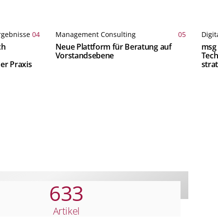
rgebnisse
04
Management Consulting
05
Digit
ch
Neue Plattform für Beratung auf
msg 
Vorstandsebene
Tech
er Praxis
stra
Anal
633
Artikel