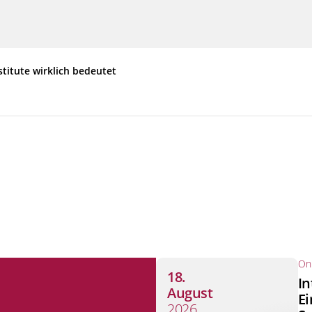
stitute wirklich bedeutet
Onl
18.
In
August
Ei
2026