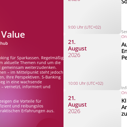
S
9:00 Uhr (UTC+02)
 Value
Se
Onl
21.
Au
chub
August
En
2026
Pe
nking für Sparkassen. Regelmäßig
m aktuelle Themen rund um die
nd gemeinsam weiterzudenken.
en – im Mittelpunkt steht jedoch
n, Ihre Perspektiven. S-Banking
stieg in eine wachsende
10:00 Uhr (UTC+02)
 vernetzt, informiert und
In
Onl
21.
KI
eigen die Vorteile für
August
An
izient und reibungslos
2026
raktischen Erfahrungen aus.
zu