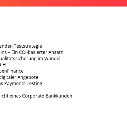
enden Teststrategie
ns – Ein COI-basierter Ansatz
Qualitätssicherung im Wandel
mbH
OpenFinance
 digitaler Angebote
as Payments Testing
icht eines Corporate-Bankkunden