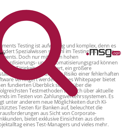
yments Testing ist aufwendig und komplex, denn es
fordert Spezialwissen sowohl im Testing als auch in
ons
Login
yments. Doch nur mit einen hohen
andardisierungs- und Automatisierungsgrad können
nuelle Tätigkeiten reduziert, ein größere
stabdeckung erzielt und das Risiko einer fehlerhaften
ftware verringert werden. Dieses Whitepaper bietet
nen fundierten Überblick sowohl über die
folgreichsten Testmethoden als auch über aktuelle
ends im Testen von Zahlungsverkehrssystemen. Es
igt unter anderem neue Möglichkeiten durch KI-
stütztes Testen für Banken auf, beleuchtet die
rausforderungen aus Sicht von Corporate-
nkkunden, bietet exklusive Einsichten aus dem
ojektalltag eines Test-Managers und vieles mehr.