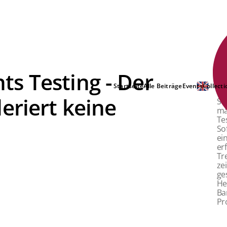
s Testing - Der
Pa
er
Startseite
Alle Beiträge
Events
Collecti
Pa
eriert keine
St
ma
Te
So
ei
er
Tr
ze
ge
He
Ba
Pr