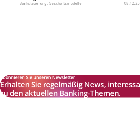
Banksteuerung, Geschäftsmodelle
08.12.25
Abonnieren Sie unseren Newsletter
Erhalten Sie regelmäßig News, interes
zu den aktuellen Banking-Themen.
Explore new visions in banking.
Banking.Vision ist die Kommunikationsplattform der Zukunft zu
aktuellen Themen, Trends und Innovationen der Branche Banking. 
einer kostenlosen Registrierung profitieren Sie von exklusiven
Einblicken, hoher Branchenexpertise und dem fundierten Austaus
mit unseren Experten.