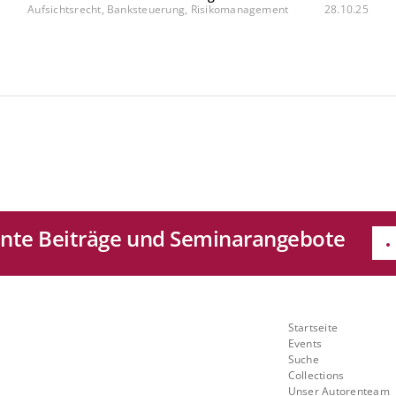
Aufsichtsrecht, Banksteuerung, Risikomanagement
28.10.25
sante Beiträge und Seminarangebote
e
Quicklinks
Startseite
Mit
Events
Suche
ch
Collections
Unser Autorenteam