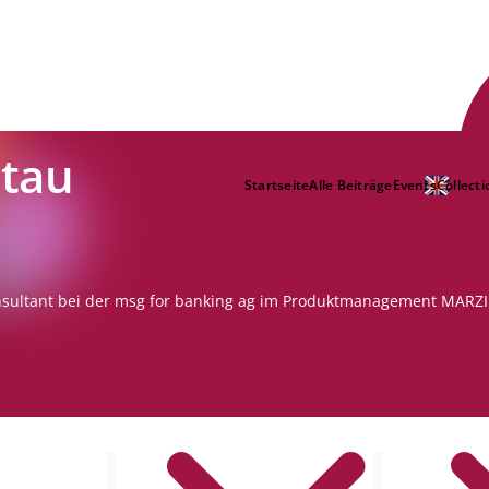
atau
Startseite
Alle Beiträge
Events
Collecti
onsultant bei der msg for banking ag im Produktmanagement MARZI