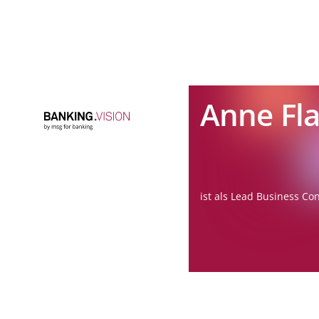
Anne Fl
ist als Lead Business C