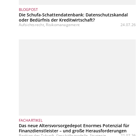
BLOGPOST
Die Schufa-Schattendatenbank: Datenschutzskandal
oder Bedürfnis der Kreditwirtschaft?
Aufsichtsrecht, Risikomanagement
24.07.26
FACHARTIKEL
Das neue Altersvorsorgedepot Enormes Potenzial für
Finanzdienstleister – und große Herausforderungen
Banking der Zukunft, Geschäftsmodelle, Strategie
22.07.26