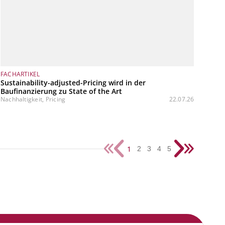
FACHARTIKEL
Sustainability-adjusted-Pricing wird in der
Baufinanzierung zu State of the Art
Nachhaltigkeit, Pricing
22.07.26
1
2
3
4
5