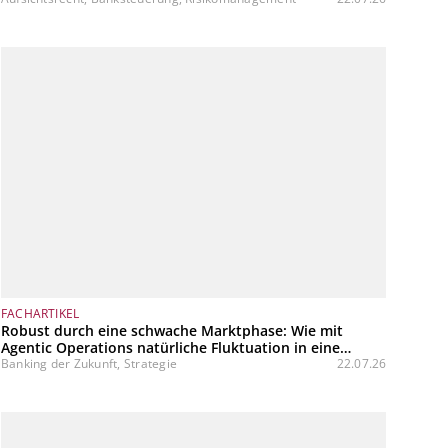
FACHARTIKEL
Robust durch eine schwache Marktphase: Wie mit
Agentic Operations natürliche Fluktuation in eine
variable Kostenstruktur transformiert werden kann
Banking der Zukunft, Strategie
22.07.26