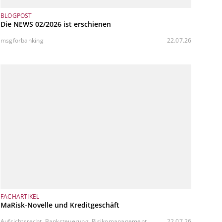
BLOGPOST
Die NEWS 02/2026 ist erschienen
msgforbanking
22.07.26
FACHARTIKEL
MaRisk-Novelle und Kreditgeschäft
Aufsichtsrecht, Banksteuerung, Risikomanagement
22.07.26