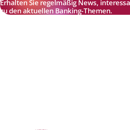
Erhalten Sie regelmäßig News, interes
zu den aktuellen Banking-Themen.
Explore new visions in banking.
Banking.Vision ist die Kommunikationsplattform der Zukunft zu
aktuellen Themen, Trends und Innovationen der Branche Banking. 
einer kostenlosen Registrierung profitieren Sie von exklusiven
Einblicken, hoher Branchenexpertise und dem fundierten Austaus
mit unseren Experten.