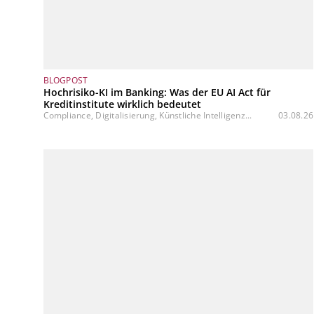
BLOGPOST
Hochrisiko-KI im Banking: Was der EU AI Act für
Kreditinstitute wirklich bedeutet
Compliance, Digitalisierung, Künstliche Intelligenz...
03.08.26