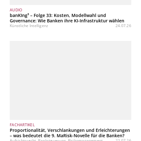
AUDIO
banKIng³ – Folge 33: Kosten, Modellwahl und
Governance: Wie Banken ihre KI-Infrastruktur wählen
Künstliche Intelligenz
24.07.26
FACHARTIKEL
Proportionalität, Verschlankungen und Erleichterungen
– was bedeutet die 9. MaRisk-Novelle für die Banken?
Aufsichtsrecht, Banksteuerung, Risikomanagement
22.07.26