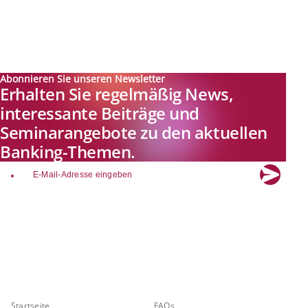
Abonnieren Sie unseren Newsletter
Erhalten Sie regelmäßig News,
interessante Beiträge und
Seminarangebote zu den aktuellen
Banking-Themen.
email
Explore new visions in banking.
Banking.Vision ist die Kommunikationsplattform der Zukunft zu
aktuellen Themen, Trends und Innovationen der Branche Banking. Mit
einer kostenlosen Registrierung profitieren Sie von exklusiven
Einblicken, hoher Branchenexpertise und dem fundierten Austausch mit
unseren Experten.
Quicklinks
Über Banking.Vision
Startseite
FAQs