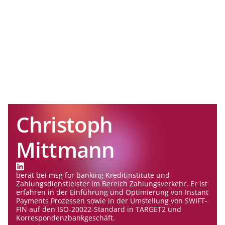
Christoph
Mittmann
berät bei msg for banking Kreditinstitute und
Zahlungsdienstleister im Bereich Zahlungsverkehr. Er ist
erfahren in der Einführung und Optimierung von Instant
Payments Prozessen sowie in der Umstellung von SWIFT-
FIN auf den ISO-20022-Standard in TARGET2 und
Korrespondenzbankgeschäft.