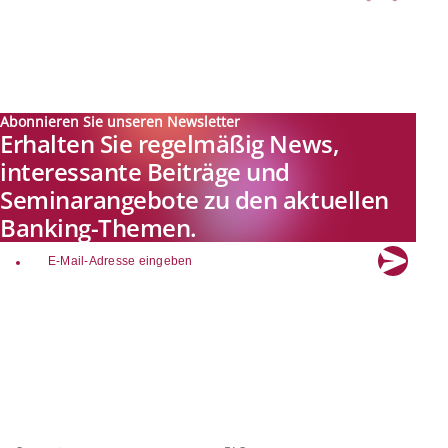
Abonnieren Sie unseren Newsletter
Erhalten Sie regelmäßig News,
interessante Beiträge und
Seminarangebote zu den aktuellen
Banking-Themen.
email
Explore new visions in banking.
Banking.Vision ist die Kommunikationsplattform der Zukunft zu
aktuellen Themen, Trends und Innovationen der Branche Banking. Mit
einer kostenlosen Registrierung profitieren Sie von exklusiven
Einblicken, hoher Branchenexpertise und dem fundierten Austausch mit
unseren Experten.
Quicklinks
Über Banking.Vision