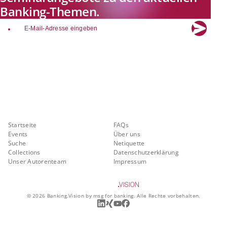
Banking-Themen.
email
Explore new visions in banking.
Banking.Vision ist die Kommunikationsplattform der Zukunft zu
aktuellen Themen, Trends und Innovationen der Branche Banking. Mit
einer kostenlosen Registrierung profitieren Sie von exklusiven
Einblicken, hoher Branchenexpertise und dem fundierten Austausch mit
unseren Experten.
Quicklinks
Über Banking.Vision
Startseite
FAQs
Events
Über uns
Suche
Netiquette
Collections
Datenschutzerklärung
Unser Autorenteam
Impressum
©
2026
Banking.Vision by msg for banking. Alle Rechte vorbehalten.