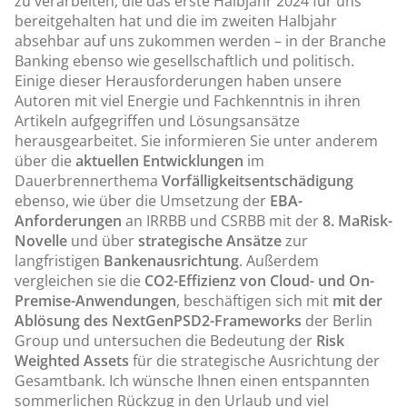
zu verarbeiten, die das erste Halbjahr 2024 für uns
bereitgehalten hat und die im zweiten Halbjahr
absehbar auf uns zukommen werden – in der Branche
Banking ebenso wie gesellschaftlich und politisch.
Einige dieser Herausforderungen haben unsere
Autoren mit viel Energie und Fach­kenntnis in ihren
Artikeln aufgegriffen und Lösungsansätze
herausgearbeitet. Sie informieren Sie unter anderem
über die
aktuellen Entwicklungen
im
Dauerbrennerthema
Vorfälligkeitsentschädigung
ebenso, wie über die Umsetzung der
EBA-
Anforderungen
an IRRBB und CSRBB mit der
8. MaRisk-
Novelle
und über
strategische Ansätze
zur
langfristigen
Bankenausrichtung
. Außerdem
vergleichen sie die
CO
2
-Effizienz von Cloud- und On-
Premise-Anwendungen
, beschäftigen sich mit
mit der
Ablösung des NextGenPSD2-Frameworks
der Berlin
Group und untersuchen die Bedeutung der
Risk
Weighted Assets
für die strategische Aus­richtung der
Gesamtbank. Ich wünsche Ihnen einen entspannten
sommerlichen Rück­zug in den Urlaub und viel