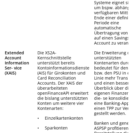
Systeme eignet sic
um bspw. abhängig
verfügbaren Mittel
Ende einer definier
Periode eine
automatische
Übertragung von F
auf einen Savings-
Account zu veranla
Extended
Die XS2A-
Die Erweiterung de
Account
Kernschnittstelle
unterstützten
Information
unterstützt bereits
Kontenarten durch
Ser- vice
Kontoinformationsdienste
bedeutet für den 
(XAIS)
(AIS) für Girokonten und
bzw. den PSU in er
Card Reconciliation
Linie mehr Transp
Accounts. Der XAIS der
und einen bessere
überarbeiteten
Überblick über die
openFinanceAPI erweitert
eigenen Finanzen,
die bislang unterstützten
die- se konsolidier
Konten um weitere vier
eine Banking-App 
Kontenarten:
einen TPP zur Verf
gestellt werden.
• Einzelkartenkonten
Banken und genere
• Sparkonten
ASPSP profitieren v