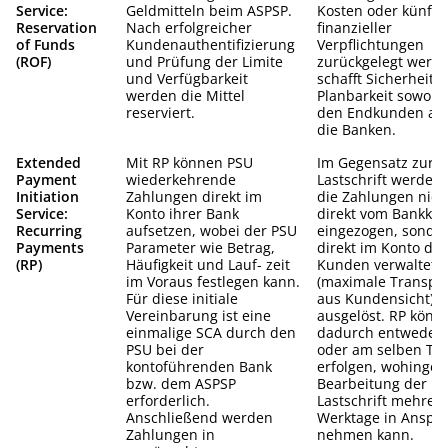
Service:
Geldmitteln beim ASPSP.
Kosten oder künfti
Reservation
Nach erfolgreicher
finanzieller
of Funds
Kundenauthentifizierung
Verpflichtungen
(ROF)
und Prüfung der Limite
zurückgelegt werde
und Verfügbarkeit
schafft Sicherheit 
werden die Mittel
Planbarkeit sowohl 
reserviert.
den Endkunden als
die Banken.
Extended
Mit RP können PSU
Im Gegensatz zur
Payment
wiederkehrende
Lastschrift werden 
Initiation
Zahlungen direkt im
die Zahlungen nich
Service:
Konto ihrer Bank
direkt vom Bankkon
Recurring
aufsetzen, wobei der PSU
eingezogen, sonde
Payments
Parameter wie Betrag,
direkt im Konto des
(RP)
Häufigkeit und Lauf- zeit
Kunden verwaltet
im Voraus festlegen kann.
(maximale Transpa
Für diese initiale
aus Kundensicht) 
Vereinbarung ist eine
ausgelöst. RP könn
einmalige SCA durch den
dadurch entweder 
PSU bei der
oder am selben Ta
kontoführenden Bank
erfolgen, wohingeg
bzw. dem ASPSP
Bearbeitung der
erforderlich.
Lastschrift mehrer
Anschließend werden
Werktage in Anspr
Zahlungen in
nehmen kann.