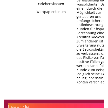
Bereitstellung dies
• Darlehenskonten
konsolidierten Dat
einen durch die
• Wertpapierkonten
Möglichkeit zur
genaueren und
umfangreicheren
Risikobewertung d
Kunden für bspw. 
Berechnung eines
Kreditrisiko-Scoring
Zum anderen ist di
Erweiterung nützli
die Betrugsbekäm
zu verbessern, da u
das Risiko von Fals
positive-Fällen ges
werden kann, falls 
Kunde zum Beispie
lediglich seine Gel
häufig innerhalb se
Konten verschiebt.
Legende