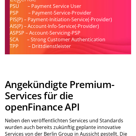
PSU – Payment Service User
PSP – Payment-Service-Provider
PIS(P) – Payment-Initiation-Service(-Provider)
AIS(P) – Account-Info-Service(-Provider)
ASPSP – Account-Servicing-PSP
SCA – Strong Customer Authentication
TPP – Drittdienstleister
Angekündigte Premium-
Services für die
openFinance API
Neben den veröffentlichten Services und Standards
wurden auch bereits zukünftig geplante innovative
Services von der Berlin Group in Aussicht gestellt. Die