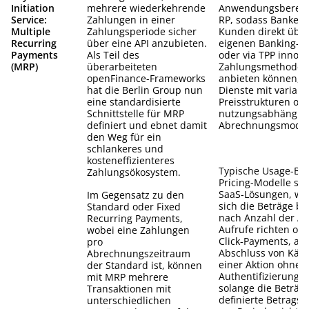
Initiation
mehrere wiederkehrende
Anwendungsbereic
Service:
Zahlungen in einer
RP, sodass Banken
Multiple
Zahlungsperiode sicher
Kunden direkt über
Recurring
über eine API anzubieten.
eigenen Banking- 
Payments
Als Teil des
oder via TPP innova
(MRP)
überarbeiteten
Zahlungsmethoden
openFinance-Frameworks
anbieten können, 
hat die Berlin Group nun
Dienste mit variabl
eine standardisierte
Preisstrukturen od
Schnittstelle für MRP
nutzungsabhängig
definiert und ebnet damit
Abrechnungsmodali
den Weg für ein
schlankeres und
kosteneffizienteres
Typische Usage-Ba
Zahlungsökosystem.
Pricing-Modelle si
SaaS-Lösungen, wo-
Im Gegensatz zu den
sich die Beträge bs
Standard oder Fixed
nach Anzahl der AP
Recurring Payments,
Aufrufe richten od
wobei eine Zahlungen
Click-Payments, als
pro
Abschluss von Käuf
Abrechnungszeitraum
einer Aktion ohne 
der Standard ist, können
Authentifizierung,
mit MRP mehrere
solange die Beträge
Transaktionen mit
definierte Betrags
unterschiedlichen