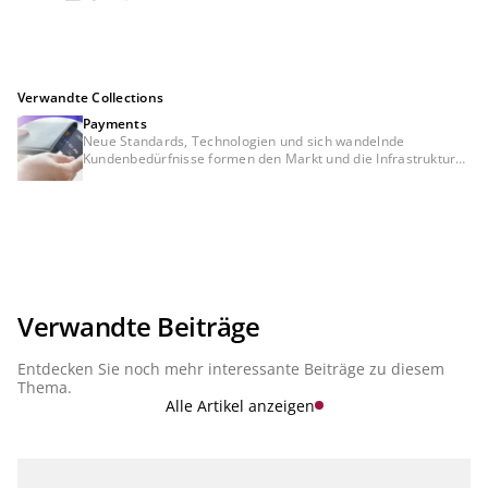
Verwandte Collections
Payments
Neue Standards, Technologien und sich wandelnde
Kundenbedürfnisse formen den Markt und die Infrastruktur
neu. Wegweisende Trends und Veränderungen, sei es im
klassischen Individual- und Massenzahlungsverkehr oder in
innovativen Technologien, wie dem Internet der Dinge (IoT),
der Blockchain und der Cloud, stellen Banken vor neue
Herausforderungen. In dieser Collection setzen sich unsere
Experten und Autoren mit dem Thema "Payments" intensiv
auseinander und fassen für Sie die wichtigsten Informationen
zusammen. Tauchen Sie ein und bleiben Sie über die
neuesten Entwicklungen im Zahlungsverkehr informiert.
Verwandte Beiträge
Entdecken Sie noch mehr interessante Beiträge zu diesem
Thema.
Alle Artikel anzeigen