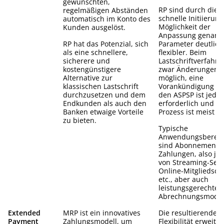
gewünschten,
RP sind durch die
regelmäßigen Abständen
schnelle Initiierun
automatisch im Konto des
Möglichkeit der
Kunden ausgelöst.
Anpassung genann
RP hat das Potenzial, sich
Parameter deutlich
als eine schnellere,
flexibler. Beim
sicherere und
Lastschriftverfahre
kostengünstigere
zwar Änderungen
Alternative zur
möglich, eine
klassischen Lastschrift
Vorankündigung d
durchzusetzen und dem
den ASPSP ist jedo
Endkunden als auch den
erforderlich und d
Banken etwaige Vorteile
Prozess ist meist tr
zu bieten.
Typische
Anwendungsbereic
sind Abonnement-
Zahlungen, also jed
von Streaming-Serv
Online-Mitgliedsch
etc., aber auch
leistungsgerechte
Abrechnungsmodel
Extended
MRP ist ein innovatives
Die resultierende
Payment
Zahlungsmodell, um
Flexibilität erweite