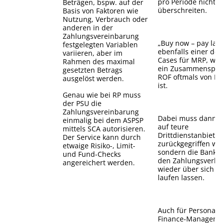
pro Periode nicht
Beträgen, bspw. auf der
überschreiten.
Basis von Faktoren wie
Nutzung, Verbrauch oder
anderen in der
Zahlungsvereinbarung
„Buy now – pay later
festgelegten Variablen
ebenfalls einer der
variieren, aber im
Cases für MRP, wo-
Rahmen des maximal
ein Zusammenspiel
gesetzten Betrags
ROF oftmals von N
ausgelöst werden.
ist.
Genau wie bei RP muss
der PSU die
Zahlungsvereinbarung
Dabei muss dann n
einmalig bei dem ASPSP
auf teure
mittels SCA autorisieren.
Drittdienstanbieter
Der Service kann durch
zurückgegriffen we
etwaige Risiko-, Limit-
sondern die Bank 
und Fund-Checks
den Zahlungsverke
angereichert werden.
wieder über sich di
laufen lassen.
Auch für Personal-
Finance-Manageme