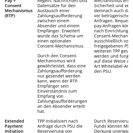
Pay +
Regeln, Nachrichten und
Mechanismus erhöh
Consent
Datensätze für den
Sicherheit und verr
Mechanismus
Austausch einer
demnach auch das 
(RTP)
Zahlungsaufforderung
vor betrügerischen
zwischen einem
Anfragen. Request-
Absender und einem
pay-Anfragen könn
Empfänger. Erweitert
nach Einrichtung d
wurde das Schema um
Consent-Mechanis
einen optionalen
ausschließlich von
Consent-Mechanismus.
freigegebenen PSP
weiteren TPP gese
Durch den Consent-
werden und fungie
Mechanismus wird
auf diese Weise als
gewährleistet, dass eine
Art Whitelabel-Ansa
Zahlungsaufforderung
den PSU.
nur gesendet werden
kann, wenn der RTP-
Empfänger sein
Einverständnis zum
Empfang von
Zahlungsaufforderungen
an den Absender erteilt
hat.
Extended
TPP initialisiert nach
Durch Reservierun
Payment
Anfrage durch PSU die
Funds können Mitte
Initiation
Reservierung von
Deckung unerwarte