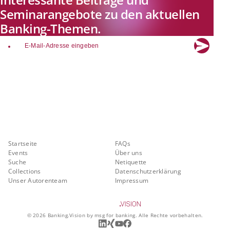
Seminarangebote zu den aktuellen
Banking-Themen.
email
Explore new visions in banking.
Banking.Vision ist die Kommunikationsplattform der Zukunft zu
aktuellen Themen, Trends und Innovationen der Branche Banking. Mit
einer kostenlosen Registrierung profitieren Sie von exklusiven
Einblicken, hoher Branchenexpertise und dem fundierten Austausch mit
unseren Experten.
Quicklinks
Über Banking.Vision
Startseite
FAQs
Events
Über uns
Suche
Netiquette
Collections
Datenschutzerklärung
Unser Autorenteam
Impressum
©
2026
Banking.Vision by msg for banking. Alle Rechte vorbehalten.