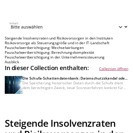
Inhalt
Inhalt
Steigende Insolvenzraten und Risikovorsorgen in den Instituten
Risikovorsorge als Steuerungsgröße und in der IT-Landschaft
Pauschalwertberichtigung: Wechselwirkungen
Pauschalwertberichtigung: Berechnungskomplexität
Pauschalwertberichtigung in der Unternehmenssteuerung
Ausblick
In dieser Collection enthalten:
Collection öffnen
Die Schufa-Schattendatenbank: Datenschutzskandal oder
Bedürfnis der Kreditwirtschaft?
Die Speicherung historischer Daten durch die Schufa dient
dem berechtigten Zweck, neue Scoreverfahren konkret für
Bankkunden zu testen, was mit anonymisierten Daten nicht
möglich wäre. Dennoch bleibt die DSGVO-Konformität dieser
Datenverarbeitung und der fehlenden Auskunft darüber
umstritten und muss rechtlich noch final geklärt werden.
Steigende Insolvenzraten