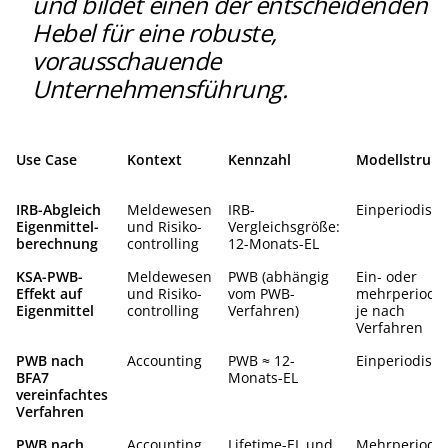
und bildet einen der entscheidenden
Hebel für eine robuste,
vorausschauende
Unternehmensführung.
Use Case
Kontext
Kennzahl
Modellstrukt
IRB-Abgleich
Meldewesen
IRB-
Einperiodisch
Eigenmittel-
und Risiko-
Vergleichsgröße:
berechnung
controlling
12-Monats-EL
KSA-PWB-
Meldewesen
PWB (abhängig
Ein- oder
Effekt auf
und Risiko-
vom PWB-
mehrperiodis
Eigenmittel
controlling
Verfahren)
je nach
Verfahren
PWB nach
Accounting
PWB ≈ 12-
Einperiodisch
BFA7
Monats-EL
vereinfachtes
Verfahren
PWB nach
Accounting
Lifetime-EL und
Mehrperiodis