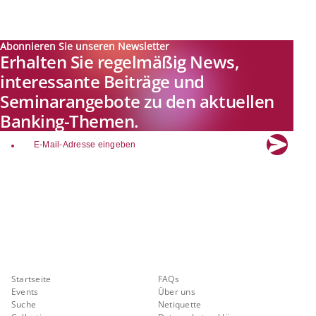
Abonnieren Sie unseren Newsletter
Erhalten Sie regelmäßig News,
interessante Beiträge und
Seminarangebote zu den aktuellen
Banking-Themen.
email
Explore new visions in banking.
Banking.Vision ist die Kommunikationsplattform der Zukunft zu
aktuellen Themen, Trends und Innovationen der Branche Banking. Mit
einer kostenlosen Registrierung profitieren Sie von exklusiven
Einblicken, hoher Branchenexpertise und dem fundierten Austausch mit
unseren Experten.
Quicklinks
Über Banking.Vision
Startseite
FAQs
Events
Über uns
Suche
Netiquette