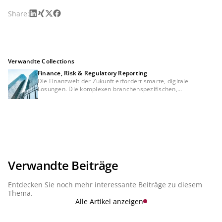
LinkedIn
Xing
X
Facebook
Share:
Verwandte Collections
Finance, Risk & Regulatory Reporting
Die Finanzwelt der Zukunft erfordert smarte, digitale
Lösungen. Die komplexen branchenspezifischen,
betriebswirtschaftlichen sowie regulatorischen
Anforderungen beschleunigen die Entwicklung bei den
Finanzinstituten, eine Konsistenz zwischen Meldewesen,
Risikomanagement und Financial Controlling sicherzustellen.
Eine Trennung dieser Themen wird es in Zukunft nicht mehr
geben. Vielmehr werden sie Aspekte einer integrierten
Banksteuerung sein. Daher sind für die Steuerung einer Bank
zukünftig integrierte, vernetzte Lösungen und moderne
Services in der Cloud, die sowohl die Komplexität jedes
Verwandte Beiträge
Einzelthemas als auch die Konsistenz zwischen den Themen
abbilden, essenziell. In unserer Serie "Finance, Risk &
Entdecken Sie noch mehr interessante Beiträge zu diesem
Regulatory Reporting" stellen wir die aktuellen Entwicklungen
vor.
Thema.
Alle Artikel anzeigen