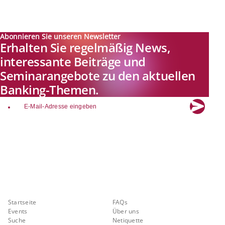
Abonnieren Sie unseren Newsletter
Erhalten Sie regelmäßig News,
interessante Beiträge und
Seminarangebote zu den aktuellen
Banking-Themen.
email
Explore new visions in banking.
Banking.Vision ist die Kommunikationsplattform der Zukunft zu
aktuellen Themen, Trends und Innovationen der Branche Banking. Mit
einer kostenlosen Registrierung profitieren Sie von exklusiven
Einblicken, hoher Branchenexpertise und dem fundierten Austausch mit
unseren Experten.
Quicklinks
Über Banking.Vision
Startseite
FAQs
Events
Über uns
Suche
Netiquette