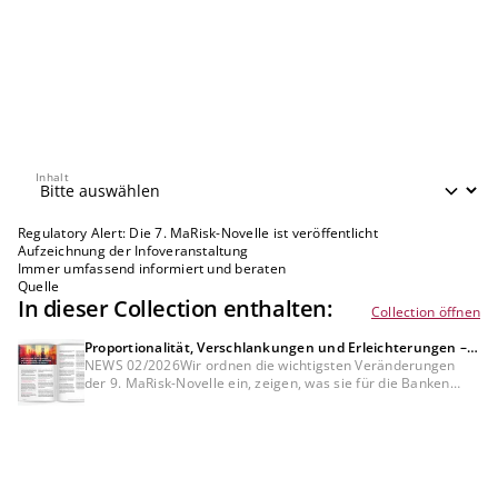
Inhalt
Inhalt
Regulatory Alert: Die 7. MaRisk-Novelle ist veröffentlicht
Aufzeichnung der Infoveranstaltung
Immer umfassend informiert und beraten
Quelle
In dieser Collection enthalten:
Collection öffnen
Proportionalität, Verschlankungen und Erleichterungen –
was bedeutet die 9. MaRisk-Novelle für die Banken?
NEWS 02/2026Wir ordnen die wichtigsten Veränderungen
der 9. MaRisk-Novelle ein, zeigen, was sie für die Banken
bedeuten und welche Themen die Institute jetzt priorisieren
sollten.